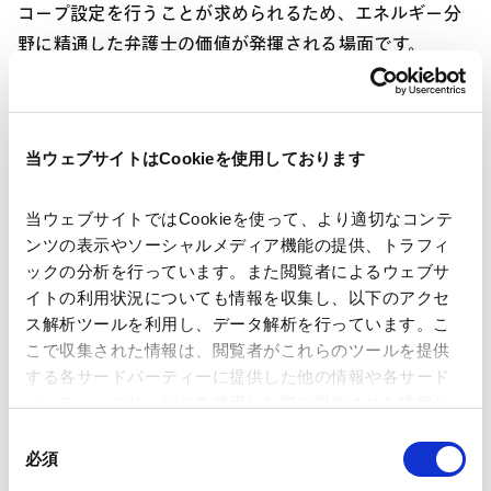
コープ設定を行うことが求められるため、エネルギー分
野に精通した弁護士の価値が発揮される場面です。
髙橋 ：
デューデリジェンスの手法も技術や案件タイプに
よって変わってきます。太陽光発電については蓄積され
当ウェブサイトはCookieを使用しております
た知見があるため、ある程度リスク感が共有されてお
り、ポートフォリオ取引ではスコープを絞る判断もしや
当ウェブサイトではCookieを使って、より適切なコンテ
すいです。一方で、風力や蓄電池はまだ案件数が少ない
ンツの表示やソーシャルメディア機能の提供、トラフィ
ため、同じようなアプローチは難しいと思います。
ックの分析を行っています。また閲覧者によるウェブサ
イトの利用状況についても情報を収集し、以下のアクセ
ス解析ツールを利用し、データ解析を行っています。こ
横井 ：
投資主体によっても今後の動向は異なります。イ
こで収集された情報は、閲覧者がこれらのツールを提供
ンフラファンドはエグジット前提で投資しているため、
する各サードパーティーに提供した他の情報や各サード
今後もどこかの段階で売却に向けた動きをとることにな
パーティーのサービスを使用した際に収集された情報と
るでしょう。また、最近の国内大手事業者と海外大手事
組み合わされ、各サードパーティーによって使用される
同
業者による洋上風力分野での合弁会社設立のように、戦
ことがあります。
必須
意
略的提携を通じて規模を拡大する動きも、今後の市場環
の