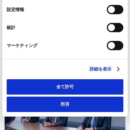
Google Analytics、Google Search Console
境次第では見られると思います。
選
設定情報
Google Analytics利用規約（
外部サイト
）
択
Googleプライバシーポリシー（
外部サイト
）
Marketo
統計
Marketo Engage免責事項/Cookieポリシー（
外部サイト
）
LinkedIn
マーケティング
４． 原子力政策の転換：第7次エネルギ
LinkedIn プライバシーポリシー（
外部サイト
）
HubSpot
ー基本計画の影響の有無
HubSpot プライバシーポリシー（
外部サイト
）
詳細を表示
全て許可
拒否