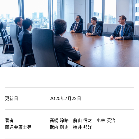
更新日
2025年7月22日
著者
髙橋 玲路
前山 信之
小林 英治
関連弁護士等
武内 則史
横井 邦洋