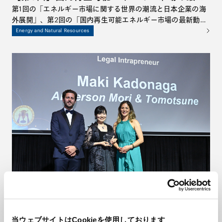
動向－蓄電池、風力、再エネM&A等を中心に
第1回の「エネルギー市場に関する世界の潮流と日本企業の海
外展開」、第2回の「国内再生可能エネルギー市場の最新動向
－
－太陽光発電を中心に－」に続き、本シリーズ最終回となる今
Energy and Natural Resources
回は、国内エネルギー市場における蓄電池、洋上風力、
M&A、原子力など幅広いトピックについて議論します。再生
可能エネルギーの導入拡大が進む中で、日本のエネルギー・ト
ランジションがどこまで進んでいるのか、そして今後どのよう
な展開が期待されるのかを、多角的な視点から探っていきま
す。
AMT/ Innovation in Action：ナレッジ・マネ
ジメントがもたらす新たな価値～門永真紀弁護
士、 Financial Times主催Asia-Pacific
AMTは、「Your Partner for Innovative Challenges」という
当ウェブサイトはCookieを使用しております