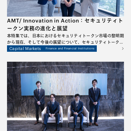
AMT/ Innovation in Action：セキュリティト
ークン実務の進化と展望
本特集では、日本におけるセキュリティトークン市場の黎明期
から現在、そして今後の展望について、セキュリティトークン
のプラクティスに深くかかわる3名の弁護士による座談会形式
Capital Markets
Finance and Financial Institutions
でお話しします。