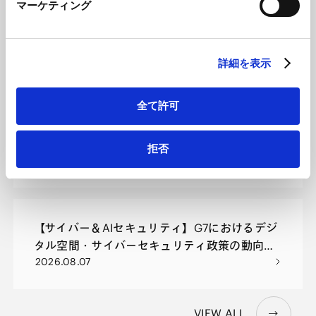
解説するとともに、法務面での課題や新たな事業展開の可能性
マーケティング
LinkedIn プライバシーポリシー（
外部サイト
）
VIEW ALL
についても専門的見地から分析します。
HubSpot
HubSpot プライバシーポリシー（
外部サイト
）
詳細を表示
NEWSLETTERS
ニュースレター
全て許可
【紛争解決】2026 年 6 月 ICC 仲裁規則改正
拒否
2026.08.07
【サイバー＆AIセキュリティ】G7におけるデジ
タル空間・サイバーセキュリティ政策の動向―
2026.08.07
ポスト量子暗号移行、サイバーセキュリティ
WG宣言、青少年保護―
VIEW ALL