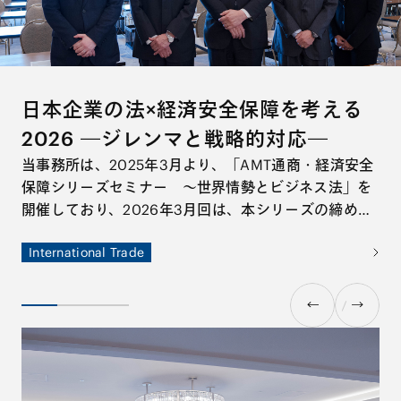
日本企業の法×経済安全保障を考える
AMT/ Innovation in Action：世界に
AMT/ Innovation in Action：セキュ
AMT戦略的カーブアウトM&A ～各
2026 ―ジレンマと戦略的対応―
おける宇宙法の深化に向けた模索
会社法改正の最新動向
リティトークン実務の進化と展望
種法分野における実務上の留意点～
当事務所は、2025年3月より、「AMT通商・経済安全
─Asia Space Lawyers’ Forumの立
宇宙法は、宇宙技術の急速な発展を背景に、国際法・
2025年2月10日開催の法務省の法制審議会（法務大臣
本特集では、日本におけるセキュリティトークン市場
「事業ポートフォリオの最適化」が上場会社に求めら
保障シリーズセミナー ～世界情勢とビジネス法」を
国内法の両面で近時さらなる深化に向けた模索が進ん
の諮問機関）の総会第201回会議において、法務大臣
の黎明期から現在、そして今後の展望について、セキ
れる経営課題の一つとして定着しつつあります。その
ち上げによせて
開催しており、2026年3月回は、本シリーズの締めく
でいます。宇宙ビジネスに関わる様々な当事者にとっ
から法制審議会に対し、「会社法制に関する諮問」
ュリティトークンのプラクティスに深くかかわる3名
中で、カーブアウトM&A、すなわち、企業の特定事業
くりとして、ゲスト講師に東京大学公共政策大学院教
て、宇宙法をめぐる最新の議論や動向をフォローする
（第127号）が行われ、新設の「会社法制（株式・株主
の弁護士による座談会形式でお話しします。
を切り出した上で他社に対して承継させるM&Aは、そ
International Trade
Corporate
Corporate
Capital Markets
M&A
Tech/Data/IT/Telecom
M&A
授、国際文化会館地経学研究所所長の鈴木一人先生を
ことがますます重要となっています。宇宙法に関する
総会等関係）部会」で審議されることとなりました。
の件数および規模ともに拡大を続けています。 一方
Finance and Financial Institutions
お招きして特別セミナーを開催しました。本特別セミ
グローバルな議論を学術面から追求すべく、オランダ
部会での具体的な審議は、2025年4月から開始されて
で、カーブアウトM&Aの準備および実行に際しては、
ナーでは、国際情勢の変容を踏まえ、経済安全保障の
のライデン大学国際航空宇宙法研究所にて客員研究員
います。
通常のM&Aとは異なり、多岐にわたる論点や留意点が
観点から日本企業が直面するリスクと機会を整理する
として研究活動に従事した山田智希弁護士は、その成
数多く存在し、これらを十分に把握したうえでプロジ
とともに、今後求められる実務対応について多角的な
果をさらに実践に活かす試みとして、アジア各国の宇
ェクトに臨むことが必要不可欠といえます。
議論が交わされました。
宙法関係者と共にAsia Space Lawyers’ Forumを立ち
上げました。本特集は、世界における宇宙法をめぐる