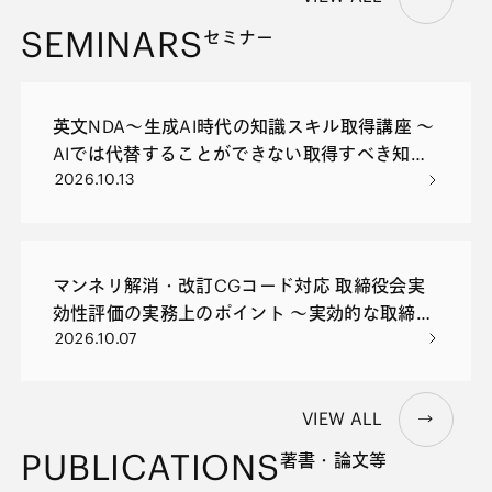
SEMINARS
セミナー
英文NDA～生成AI時代の知識スキル取得講座 ～
AIでは代替することができない取得すべき知
2026.10.13
識、能力とは？～
マンネリ解消・改訂CGコード対応 取締役会実
効性評価の実務上のポイント 〜実効的な取締役
2026.10.07
会の運営や社外取締役・監査役会等の評価の実
務とともに〜
VIEW ALL
PUBLICATIONS
著書・論文等