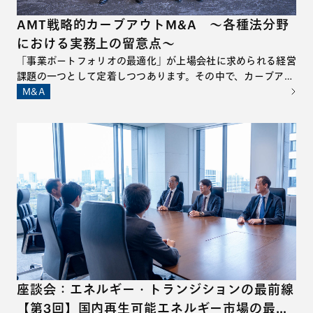
AMT戦略的カーブアウトM&A ～各種法分野
における実務上の留意点～
「事業ポートフォリオの最適化」が上場会社に求められる経営
課題の一つとして定着しつつあります。その中で、カーブアウ
トM&A、すなわち、企業の特定事業を切り出した上で他社に
M&A
対して承継させるM&Aは、その件数および規模ともに拡大を
続けています。 一方で、カーブアウトM&Aの準備および実行
に際しては、通常のM&Aとは異なり、多岐にわたる論点や留
意点が数多く存在し、これらを十分に把握したうえでプロジェ
クトに臨むことが必要不可欠といえます。
座談会：エネルギー・トランジションの最前線
【第3回】国内再生可能エネルギー市場の最新