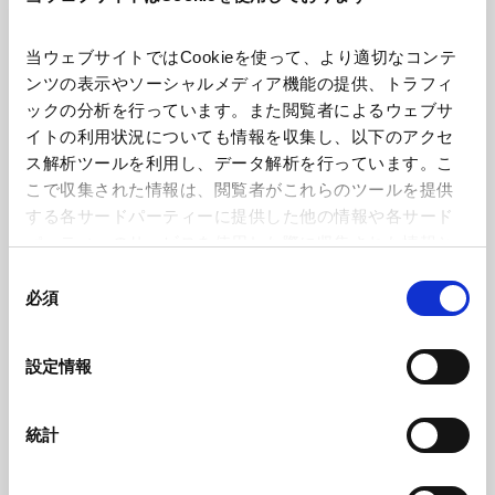
理念を掲げ、多様な専門性を活かし、クライアントの課題解決
Innovative Lawyers Award / Legal
に向けた革新的なアプローチを追求しています。この理念を象
Corporate
Intrapreneur賞受賞
徴する出来事として、2025年5月15日、門永真紀弁護士が同年
当ウェブサイトではCookieを使って、より適切なコンテ
のFinancial Times主催「Asia-Pacific Innovative Lawyers
ンツの表示やソーシャルメディア機能の提供、トラフィ
Award」においてLegal Intrapreneur賞を受賞しました。この
ックの分析を行っています。また閲覧者によるウェブサ
受賞は、同弁護士がナレッジ・マネジメントを通じてAMTの
イトの利用状況についても情報を収集し、以下のアクセ
業務を変革し、法律業界全体に革新をもたらしたことへの高い
ス解析ツールを利用し、データ解析を行っています。こ
評価を示しています。
こで収集された情報は、閲覧者がこれらのツールを提供
する各サードパーティーに提供した他の情報や各サード
パーティーのサービスを使用した際に収集された情報と
組み合わされ、各サードパーティーによって使用される
同
ことがあります。
必須
意
の
座談会：エネルギー・トランジションの最前線
Google Analytics、Google Search Console
選
設定情報
【第2回】国内再生可能エネルギー市場の最新
Google Analytics利用規約（
外部サイト
）
択
動向－太陽光発電を中心に－
前回のエネルギー分野に関する世界の潮流と日本企業の海外展
Googleプライバシーポリシー（
外部サイト
）
開に続き、今回は国内の再生可能エネルギー市場、特に太陽光
Marketo
統計
発電の最新動向についてお届けします。本記事では、コーポレ
Energy and Natural Resources
Marketo Engage免責事項/Cookieポリシー（
外部サイト
）
ートPPAの定着やFIP制度への移行など、市場の主要な流れを
LinkedIn