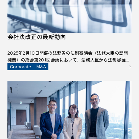
会社法改正の最新動向
2025年2月10日開催の法務省の法制審議会（法務大臣の諮問
機関）の総会第201回会議において、法務大臣から法制審議会
に対し、「会社法制に関する諮問」（第127号）が行われ、新
Corporate
M&A
設の「会社法制（株式・株主総会等関係）部会」で審議される
こととなりました。部会での具体的な審議は、2025年4月か
ら開始されています。