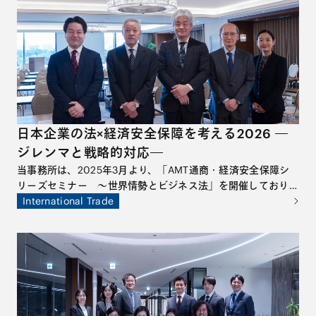
近時の動向や今後の展望について取り上げた、同弁護
士による寄稿です。
日本企業の法×経済安全保障を考える2026 ―
ジレンマと戦略的対応―
当事務所は、2025年3月より、「AMT通商・経済安全保障シ
リーズセミナー ～世界情勢とビジネス法」を開催しており、
2026年3月回は、本シリーズの締めくくりとして、ゲスト講
International Trade
師に東京大学公共政策大学院教授、国際文化会館地経学研究所
所長の鈴木一人先生をお招きして特別セミナーを開催しまし
た。本特別セミナーでは、国際情勢の変容を踏まえ、経済安全
保障の観点から日本企業が直面するリスクと機会を整理すると
ともに、今後求められる実務対応について多角的な議論が交わ
されました。