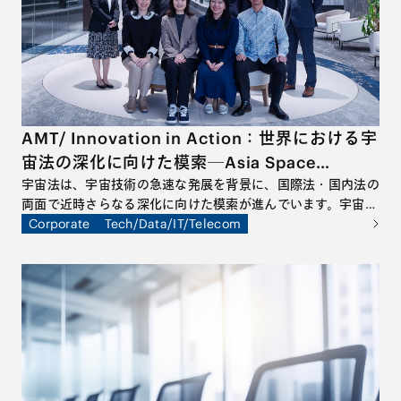
AMT/ Innovation in Action：世界における宇
宙法の深化に向けた模索─Asia Space
Lawyers’ Forumの立ち上げによせて
宇宙法は、宇宙技術の急速な発展を背景に、国際法・国内法の
両面で近時さらなる深化に向けた模索が進んでいます。宇宙ビ
ジネスに関わる様々な当事者にとって、宇宙法をめぐる最新の
Corporate
Tech/Data/IT/Telecom
議論や動向をフォローすることがますます重要となっていま
す。宇宙法に関するグローバルな議論を学術面から追求すべ
く、オランダのライデン大学国際航空宇宙法研究所にて客員研
究員として研究活動に従事した山田智希弁護士は、その成果を
さらに実践に活かす試みとして、アジア各国の宇宙法関係者と
共にAsia Space Lawyers’ Forumを立ち上げました。本特集
は、世界における宇宙法をめぐる近時の動向や今後の展望につ
いて取り上げた、同弁護士による寄稿です。