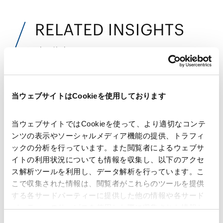
RELATED INSIGHTS
インサイト
ARTICLES
当ウェブサイトはCookieを使用しております
特集記事・対談コンテンツ
当ウェブサイトではCookieを使って、より適切なコンテ
ンツの表示やソーシャルメディア機能の提供、トラフィ
座談会：エネルギー・トランジションの最前
ックの分析を行っています。また閲覧者によるウェブサ
線 【第3回】国内
イトの利用状況についても情報を収集し、以下のアクセ
2025.07.22
再生可能エネルギー市場の最新動向－蓄電
ス解析ツールを利用し、データ解析を行っています。こ
池、風力、再エネM&A等を中心に－
こで収集された情報は、閲覧者がこれらのツールを提供
する各サードパーティーに提供した他の情報や各サード
エネルギー・トランジション 法務と弁護士
パーティーのサービスを使用した際に収集された情報と
対談 ～実務最前線～
組み合わされ、各サードパーティーによって使用される
同