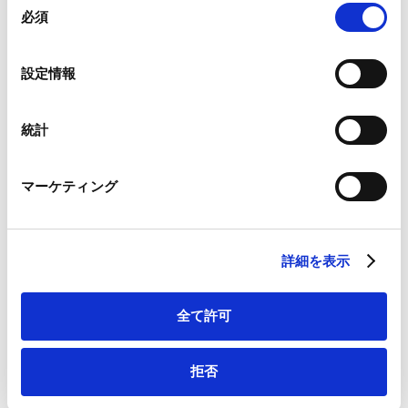
2025.07.22
ことがあります。
必須
意
の
Google Analytics、Google Search Console
選
設定情報
Google Analytics利用規約（
外部サイト
）
座談会：エネルギー・トランジションの最前
択
Googleプライバシーポリシー（
外部サイト
）
線 【第2回】国内
Marketo
2025.06.19
再生可能エネルギー市場の最新動向－太陽光
統計
Marketo Engage免責事項/Cookieポリシー（
外部サイト
）
発電を中心に－
LinkedIn
マーケティング
LinkedIn プライバシーポリシー（
外部サイト
）
VIEW ALL
HubSpot
HubSpot プライバシーポリシー（
外部サイト
）
NEWSLETTERS
詳細を表示
ニュースレター
全て許可
【資源・エネルギー】Support Scheme for
Initial Investments in Rooftop Solar Power
拒否
2025.07.25
Generation Systems | Explanation of the
Background and Overview of the Scheme