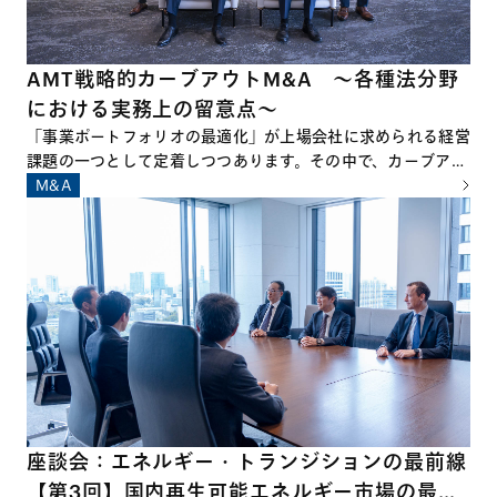
AMT戦略的カーブアウトM&A ～各種法分野
における実務上の留意点～
「事業ポートフォリオの最適化」が上場会社に求められる経営
課題の一つとして定着しつつあります。その中で、カーブアウ
トM&A、すなわち、企業の特定事業を切り出した上で他社に
M&A
対して承継させるM&Aは、その件数および規模ともに拡大を
続けています。 一方で、カーブアウトM&Aの準備および実行
に際しては、通常のM&Aとは異なり、多岐にわたる論点や留
意点が数多く存在し、これらを十分に把握したうえでプロジェ
クトに臨むことが必要不可欠といえます。
座談会：エネルギー・トランジションの最前線
【第3回】国内再生可能エネルギー市場の最新