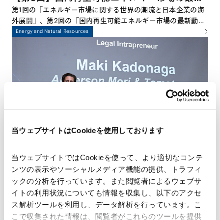
動向－蓄電池、風力、再エネM&A等を中心に
第1回の「エネルギー市場に関する世界の潮流と日本企業の海
外展開」、第2回の「国内再生可能エネルギー市場の最新動向
－
－太陽光発電を中心に－」に続き、本シリーズ最終回となる今
Energy and Natural Resources
回は、国内エネルギー市場における蓄電池、洋上風力、
M&A、原子力など幅広いトピックについて議論します。再生
可能エネルギーの導入拡大が進む中で、日本のエネルギー・ト
ランジションがどこまで進んでいるのか、そして今後どのよう
な展開が期待されるのかを、多角的な視点から探っていきま
す。
当ウェブサイトはCookieを使用しております
当ウェブサイトではCookieを使って、より適切なコンテ
AMT/ Innovation in Action：ナレッジ・マネ
ンツの表示やソーシャルメディア機能の提供、トラフィ
ックの分析を行っています。また閲覧者によるウェブサ
ジメントがもたらす新たな価値～門永真紀弁護
イトの利用状況についても情報を収集し、以下のアクセ
士、 Financial Times主催Asia-Pacific
AMTは、「Your Partner for Innovative Challenges」という
ス解析ツールを利用し、データ解析を行っています。こ
理念を掲げ、多様な専門性を活かし、クライアントの課題解決
Innovative Lawyers Award / Legal
こで収集された情報は、閲覧者がこれらのツールを提供
に向けた革新的なアプローチを追求しています。この理念を象
Corporate