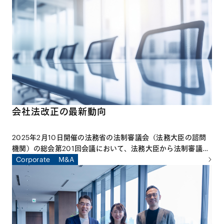
く、オランダのライデン大学国際航空宇宙法研究所にて客員研
究員として研究活動に従事した山田智希弁護士は、その成果を
さらに実践に活かす試みとして、アジア各国の宇宙法関係者と
共にAsia Space Lawyers’ Forumを立ち上げました。本特集
は、世界における宇宙法をめぐる近時の動向や今後の展望につ
いて取り上げた、同弁護士による寄稿です。
会社法改正の最新動向
2025年2月10日開催の法務省の法制審議会（法務大臣の諮問
機関）の総会第201回会議において、法務大臣から法制審議会
に対し、「会社法制に関する諮問」（第127号）が行われ、新
Corporate
M&A
設の「会社法制（株式・株主総会等関係）部会」で審議される
こととなりました。部会での具体的な審議は、2025年4月か
ら開始されています。