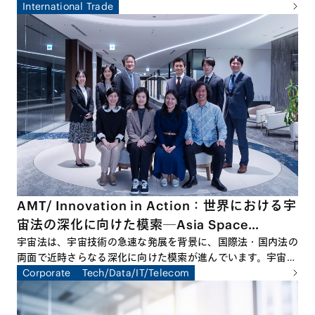
2026年3月回は、本シリーズの締めくくりとして、ゲスト講
International Trade
師に東京大学公共政策大学院教授、国際文化会館地経学研究所
所長の鈴木一人先生をお招きして特別セミナーを開催しまし
た。本特別セミナーでは、国際情勢の変容を踏まえ、経済安全
保障の観点から日本企業が直面するリスクと機会を整理すると
ともに、今後求められる実務対応について多角的な議論が交わ
されました。
AMT/ Innovation in Action：世界における宇
宙法の深化に向けた模索─Asia Space
Lawyers’ Forumの立ち上げによせて
宇宙法は、宇宙技術の急速な発展を背景に、国際法・国内法の
両面で近時さらなる深化に向けた模索が進んでいます。宇宙ビ
ジネスに関わる様々な当事者にとって、宇宙法をめぐる最新の
Corporate
Tech/Data/IT/Telecom
議論や動向をフォローすることがますます重要となっていま
す。宇宙法に関するグローバルな議論を学術面から追求すべ