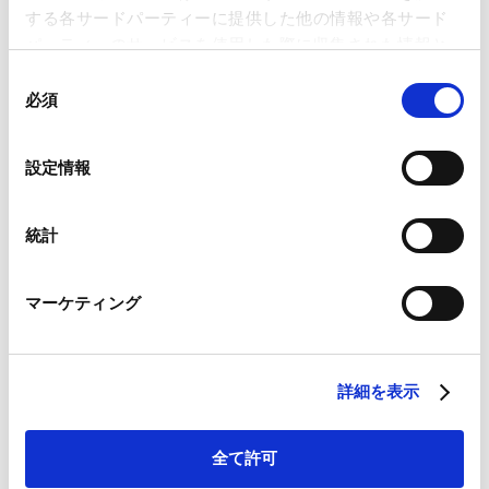
Intrapreneur賞受賞
徴する出来事として、2025年5月15日、門永真紀弁護士が同年
する各サードパーティーに提供した他の情報や各サード
のFinancial Times主催「Asia-Pacific Innovative Lawyers
パーティーのサービスを使用した際に収集された情報と
VIEW ALL
Award」においてLegal Intrapreneur賞を受賞しました。この
組み合わされ、各サードパーティーによって使用される
同
受賞は、同弁護士がナレッジ・マネジメントを通じてAMTの
ことがあります。
必須
意
業務を変革し、法律業界全体に革新をもたらしたことへの高い
NEWSLETTERS
の
評価を示しています。
Google Analytics、Google Search Console
選
設定情報
ニュースレター
Google Analytics利用規約（
外部サイト
）
択
Googleプライバシーポリシー（
外部サイト
）
Marketo
統計
Marketo Engage免責事項/Cookieポリシー（
外部サイト
）
【紛争解決】2026 年 6 月 ICC 仲裁規則改正
LinkedIn
2026.08.07
マーケティング
LinkedIn プライバシーポリシー（
外部サイト
）
HubSpot
HubSpot プライバシーポリシー（
外部サイト
）
詳細を表示
【サイバー＆AIセキュリティ】G7におけるデジタル
空間・サイバーセキュリティ政策の動向―ポスト量
2026.08.07
子暗号移行、サイバーセキュリティWG宣言、青少年
全て許可
保護―