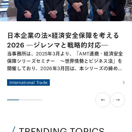
日本企業の法×経済安全保障を考える
2026 ―ジレンマと戦略的対応―
当事務所は、2025年3月より、「AMT通商・経済安全
保障シリーズセミナー ～世界情勢とビジネス法」を
開催しており、2026年3月回は、本シリーズの締めく
くりとして、ゲスト講師に東京大学公共政策大学院教
International Trade
授、国際文化会館地経学研究所所長の鈴木一人先生を
お招きして特別セミナーを開催しました。本特別セミ
ナーでは、国際情勢の変容を踏まえ、経済安全保障の
観点から日本企業が直面するリスクと機会を整理する
とともに、今後求められる実務対応について多角的な
議論が交わされました。
TRENDING TOPICS