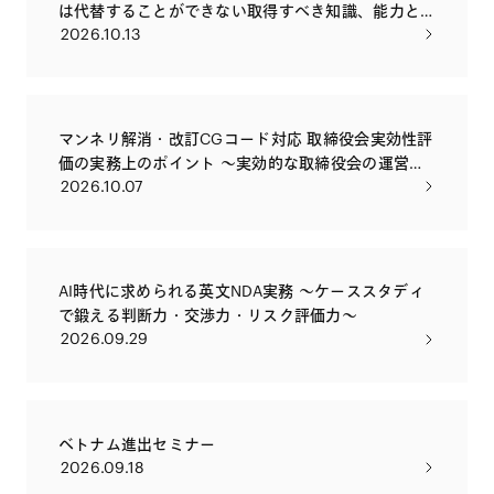
は代替することができない取得すべき知識、能力と
2026.10.13
は？～
マンネリ解消・改訂CGコード対応 取締役会実効性評
価の実務上のポイント 〜実効的な取締役会の運営や
2026.10.07
社外取締役・監査役会等の評価の実務とともに〜
AI時代に求められる英文NDA実務 〜ケーススタディ
で鍛える判断力・交渉力・リスク評価力〜
2026.09.29
ベトナム進出セミナー
2026.09.18