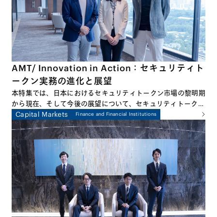
AMT/ Innovation in Action：セキュリティト
ークン実務の進化と展望
本特集では、日本におけるセキュリティトークン市場の黎明期
から現在、そして今後の展望について、セキュリティトークン
のプラクティスに深くかかわる3名の弁護士による座談会形式
Capital Markets
Finance and Financial Institutions
でお話しします。