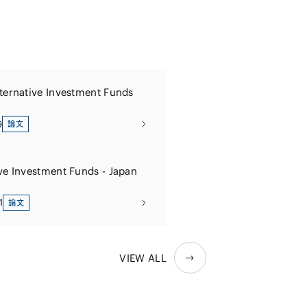
lternative Investment Funds
9
論文
ive Investment Funds - Japan
1
論文
VIEW ALL