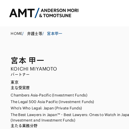
HOME
/
弁護士等
/
宮本甲一
宮本 甲一
東京
KOICHI MIYAMOTO
大阪
パートナー
東京
名古屋
コーポレート
銀行
東アジア
主な受賞歴
Chambers Asia-Pacific (Investment Funds)
M&A等
証券
南アジア
The Legal 500 Asia Pacific (Investment Funds)
規制当局対応・
保険
東南アジア
Who's Who Legal: Japan (Private Funds)
The Best Lawyers in Japan™・Best Lawyers: Ones to Watch in Jap
キャピタル・マ
信託
(Investment and Investment Funds)
主たる業務分野