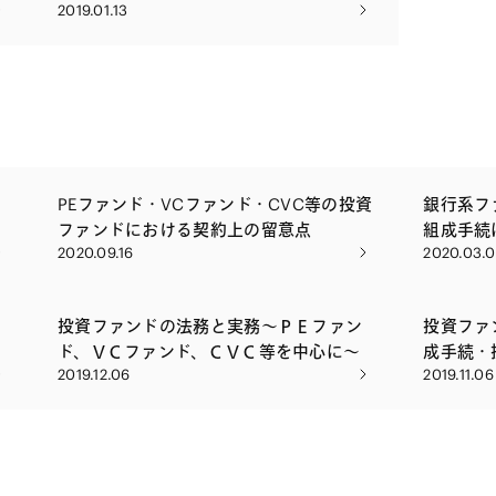
2019.01.13
PEファンド・VCファンド・CVC等の投資
銀行系フ
ファンドにおける契約上の留意点
組成手続
2020.09.16
2020.03.
投資ファンドの法務と実務～ＰＥファン
投資ファ
ド、ＶＣファンド、ＣＶＣ等を中心に～
成手続・
2019.12.06
2019.11.06
の留意点