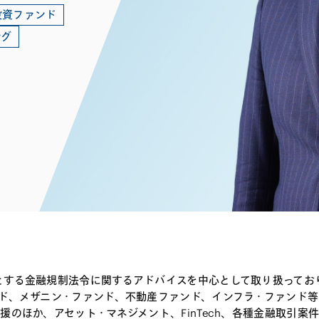
電子部品・
ト・セキュリティ
投資ファンド
資源・エネ
ー
消費財・小
ング
医療・製薬・ヘルスケア・
紛争解決
エクイティ
商社
ライフサイエンス・バイオ
メント
建設・土木
スポーツ
自動車・造船・機械
化学
とする金融規制法令に関するアドバイスを中心として取り扱ってお
ンド、メザニン・ファンド、不動産ファンド、インフラ・ファンド
援のほか、アセット・マネジメント、FinTech、各種金融取引