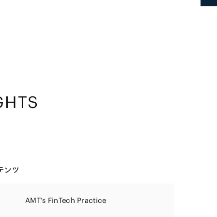
GHTS
テンツ
AMT’s FinTech Practice