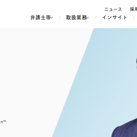
ニュース
採
弁護士等
取扱業務
インサイト
弁
ス
北京
シンガポール
上海
ハノイ
香港
ホーチミン
人事・労務
不動産・REIT
オセアニア
メディア・
製紙
中南米
メント
知的財産
運輸・物流
北米
食品・飲料
中東アジア
独禁法・競
危機管理
Tech／データ／IT・通信等
通信・メディア・エンター
ヨーロッパ
ブランド・
ロシア・CIS
an™
テインメント
税務
ーケッツ
ライフサイエンス
鉄鋼・金属
情報産業・インターネッ
ウェルス・