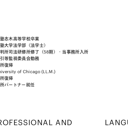
塾志木高等学校卒業
塾大学法学部（法学士）
判所司法研修所修了（58期）・当事務所入所
引等監視委員会勤務
所復帰
versity of Chicago (LL.M.)
所復帰
所パートナー就任
ROFESSIONAL AND
LANG