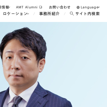
用情報
AMT Alumni
お問い合わせ
Language
ロケーション
事務所紹介
サイト内検索
日本語
護士採用
English
タッフ採用
中文(簡体)
バンコク
ロンドン
ジャカルタ
ブリュッセル
マレーシア
パリ
エンターテイン
事業再生・倒産
ホテル・レジャー・カジノ
アフリカ
国際通商および経済安全保
教育・人材
争法
障
アパレル
政府・地方公共団体・公的
海外法務
機関
マネジメント
サステナビリティ法務
FinTech