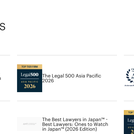
S
・
The Legal 500 Asia Pacific
h
2026
The Best Lawyers in Japan™・
Best Lawyers: Ones to Watch
in Japan™ (2026 Edition)