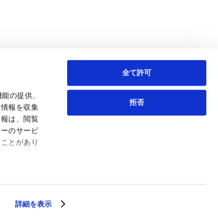
全て許可
機能の提供、
拒否
も情報を収集
情報は、閲覧
弁護士等
サイトマップ
ィーのサービ
取扱業務
利用条件
ることがあり
インサイト
プライバシー・ポリシー
事務所紹介
欧州諸国のデータ主体向けプライバシーポリシー
ロケーション
クッキーポリシー
お問い合わせ
なりすましへのご注意
利益相反案件の取り扱いについて
詳細を表示