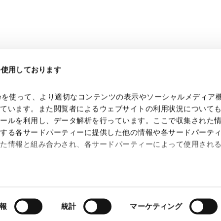
eを使用しております
kieを使って、より適切なコンテンツの表示やソーシャルメディア
っています。また閲覧者によるウェブサイトの利用状況について
ツールを利用し、データ解析を行っています。ここで収集された
供する各サードパーティーに提供した他の情報や各サードパーテ
れた情報と組み合わされ、各サードパーティーによって使用され
 Search Console
約（
外部サイト
）
シー（
外部サイト
）
報
統計
マーケティング
Copyright © Anderson Mori & Tomotsune. All Rights Reserved.