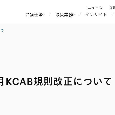
ニュース
採
弁護士等
取扱業務
インサイト
弁
いて
ス
北京
シンガポール
上海
ハノイ
香港
ホーチミン
人事・労務
不動産・REIT
オセアニア
メディア・
製紙
中南米
月KCAB規則改正について
メント
知的財産
運輸・物流
北米
食品・飲料
中東アジア
独禁法・競
危機管理
Tech／データ／IT・通信等
通信・メディア・エンター
ヨーロッパ
ブランド・
ロシア・CIS
テインメント
税務
ーケッツ
ライフサイエンス
鉄鋼・金属
情報産業・インターネッ
ウェルス・