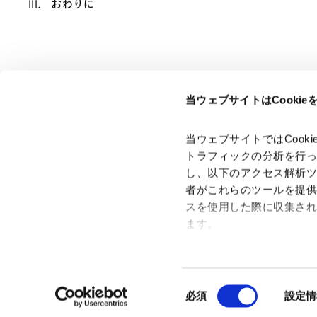
III． おわりに
当ウェブサイトはCooki
ページのシェアはこちらから
当ウェブサイトではCoo
トラフィックの分析を行
し、以下のアクセス解析
者がこれらのツールを提
スを使用した際に収集さ
「アンダーソン・毛利・友常法律事務所」は、アンダーソ
ン・毛利・友常法律事務所外国法共同事業および弁護士法人
ます。
アンダーソン・毛利・友常法律事務所を含むグループの総称
として使用しております。
Google Analytics、Google
Google Analytics利用規
同
Googleプライバシーポリ
必須
設定情
意
Marketo