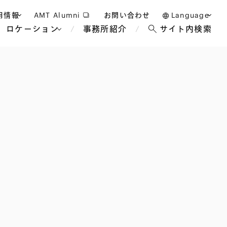
用情報
AMT Alumni
お問い合わせ
Language
ロケーション
事務所紹介
サイト内検索
日本語
護士採用
English
タッフ採用
中文(簡体)
バンコク
ロンドン
ジャカルタ
ブリュッセル
マレーシア
パリ
エンターテイン
事業再生・倒産
ホテル・レジャー・カジノ
アフリカ
国際通商および経済安全保
教育・人材
争法
障
アパレル
政府・地方公共団体・公的
海外法務
機関
マネジメント
サステナビリティ法務
FinTech