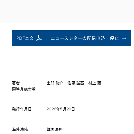
ファイナンス
その他金融
不動産
資源・エネルギ
プライベート・
アセットマネジ
PDF本文
ニュースレターの配信申込・停止
著者
土門 駿介
佐藤 誠高
村上 蘭
関連弁護士等
発行年月日
2026年5月29日
海外法務
韓国法務