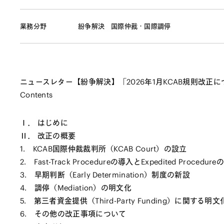
業務分野
紛争解決
国際仲裁・国際調停
ニュースレター【紛争解決】「2026年1月KCAB規則改正
Contents
Ⅰ． はじめに
Ⅱ． 改正の概要
1. KCAB国際仲裁裁判所（KCAB Court）の設立
2. Fast-Track Procedureの導入とExpedited Procedur
3. 早期判断（Early Determination）制度の新設
4. 調停（Mediation）の明文化
5. 第三者資金提供（Third-Party Funding）に関する明文
6. その他の改正事項について