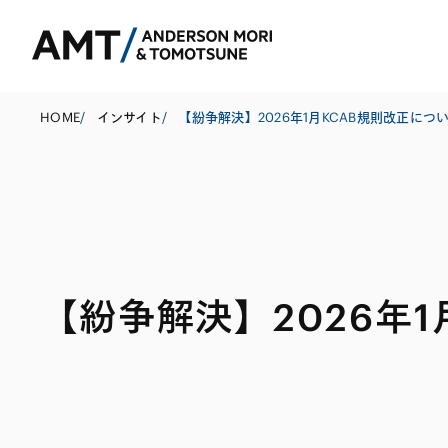
HOME
/
インサイト
/
【紛争解決】2026年1月KCAB規則改正につ
東京
大阪
名古屋
コーポレート
銀行
東アジア
【紛争解決】2026年1
M&A等
証券
南アジア
規制当局対応・
保険
東南アジア
キャピタル・マ
信託