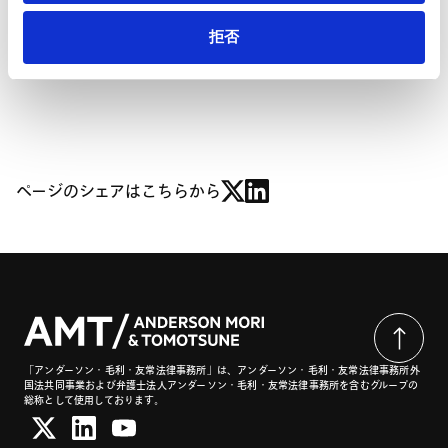
拒否
バックナンバーはこちら
ページのシェアはこちらから
「アンダーソン・毛利・友常法律事務所」は、アンダーソン・毛利・友常法律事務所外
国法共同事業および弁護士法人アンダーソン・毛利・友常法律事務所を含むグループの
総称として使用しております。