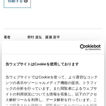
印刷する
著者
野村 直弘
廣瀬 周平
関連弁護士等
発行年月日
2026年5月15日
当ウェブサイトはCookieを使用しております
業務分野
コーポレート
企業法務一般
当ウェブサイトではCookieを使って、より適切なコンテ
コーポレート・ガバナンス
株主総会
ンツの表示やソーシャルメディア機能の提供、トラフィ
M&A/企業再編
ックの分析を行っています。また閲覧者によるウェブサ
イトの利用状況についても情報を収集し、以下のアクセ
ス解析ツールを利用し、データ解析を行っています。こ
こで収集された情報は、閲覧者がこれらのツールを提供