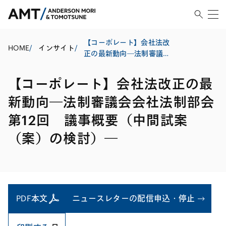
【コーポレート】会社法改
HOME
/
インサイト
/
正の最新動向―法制審議会
会社法制部会第12回 議事
概要（中間試案（案）の検
【コーポレート】会社法改正の最
討）―
新動向―法制審議会会社法制部会
第12回 議事概要（中間試案
（案）の検討）―
PDF本文
ニュースレターの配信申込・停止