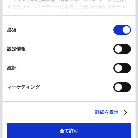
する各サードパーティーに提供した他の情報や各サード
ニュースレター【コーポレート】「会社法改正の最新動
パーティーのサービスを使用した際に収集された情報と
向―法制審議会会社法制部会第12回 議事概要（中間試
組み合わされ、各サードパーティーによって使用される
同
案（案）の検討）―」が掲載されました。
ことがあります。
必須
意
Contents
の
Ⅰ. 第12回会議の開催
Google Analytics、Google Search Console
選
設定情報
Google Analytics利用規約（
外部サイト
）
Ⅱ. 株式の発行の在り方に関する規律の見直し
択
Googleプライバシーポリシー（
外部サイト
）
Ⅲ. 株主総会の在り方に関する規律の見直し
Marketo
統計
1. バーチャル株主総会およびバーチャル社債権者集会
Marketo Engage免責事項/Cookieポリシー（
外部サイト
）
2. 実質株主確認制度
LinkedIn
3. 「会議体」としての株主総会等に関する規律の見直
マーケティング
LinkedIn プライバシーポリシー（
外部サイト
）
し
HubSpot
HubSpot プライバシーポリシー（
外部サイト
）
4. 株主提案権に関する規律の見直し
詳細を表示
Ⅳ. 企業統治の在り方に関する規律およびその他の規律の
見直し
Ⅴ. 次回以降の会議の見通し
全て許可