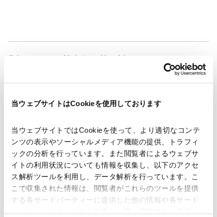
著者
野村 直弘
野村 賢太郎
関連弁護士等
当ウェブサイトはCookieを使用しております
発行年月日
2026年2月10日
当ウェブサイトではCookieを使って、より適切なコンテ
業務分野
コーポレート
企業法務一般
ンツの表示やソーシャルメディア機能の提供、トラフィ
コーポレート・ガバナンス
株主総会
ックの分析を行っています。また閲覧者によるウェブサ
イトの利用状況についても情報を収集し、以下のアクセ
ス解析ツールを利用し、データ解析を行っています。こ
こで収集された情報は、閲覧者がこれらのツールを提供
する各サードパーティーに提供した他の情報や各サード
ニュースレター【コーポレート】「会社法改正の最新動
パーティーのサービスを使用した際に収集された情報と