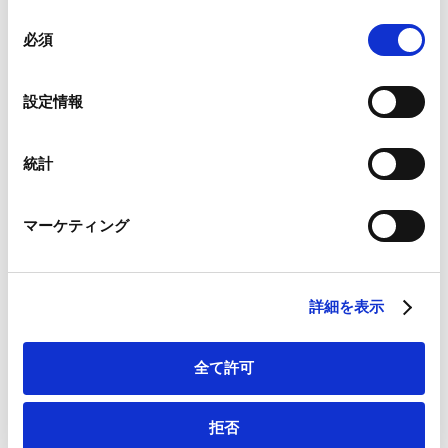
向―法制審議会会社法制部会第9回 議事概要―」が掲
組み合わされ、各サードパーティーによって使用される
同
載されました。
ことがあります。
必須
意
Contents
の
Ⅰ. 第9回会議の開催
Google Analytics、Google Search Console
選
設定情報
Google Analytics利用規約（
外部サイト
）
Ⅱ. 指名委員会等設置会社制度の見直し
択
Googleプライバシーポリシー（
外部サイト
）
1. 検討の方向性
Marketo
統計
2. 指名委員会等の権限の見直し
Marketo Engage免責事項/Cookieポリシー（
外部サイト
）
3. 監査委員会の権限等の見直し
LinkedIn
Ⅲ. 役員等の責任に関する規律の見直し
マーケティング
LinkedIn プライバシーポリシー（
外部サイト
）
1. 責任限定契約制度の見直し
HubSpot
HubSpot プライバシーポリシー（
外部サイト
）
2. 株主代表訴訟制度の見直し
詳細を表示
Ⅳ. 次回以降の会議の見通し
全て許可
バックナンバーはこちら
拒否