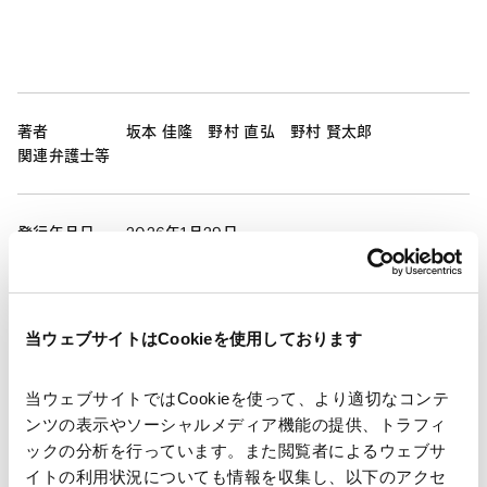
著者
坂本 佳隆
野村 直弘
野村 賢太郎
関連弁護士等
発行年月日
2026年1月29日
業務分野
コーポレート
企業法務一般
コーポレート・ガバナンス
株主総会
当ウェブサイトはCookieを使用しております
当ウェブサイトではCookieを使って、より適切なコンテ
ンツの表示やソーシャルメディア機能の提供、トラフィ
ックの分析を行っています。また閲覧者によるウェブサ
ニュースレター【コーポレート】「会社法改正の最新動
イトの利用状況についても情報を収集し、以下のアクセ