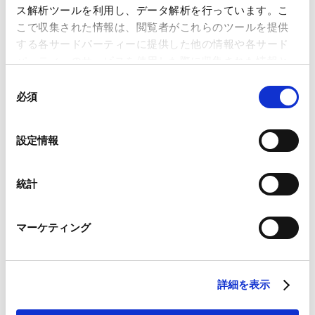
向―法制審議会会社法制部会第5回 議事概要―」が掲
ス解析ツールを利用し、データ解析を行っています。こ
載されました。
こで収集された情報は、閲覧者がこれらのツールを提供
Contents
する各サードパーティーに提供した他の情報や各サード
Ⅰ. 第5回会議の概要
パーティーのサービスを使用した際に収集された情報と
組み合わされ、各サードパーティーによって使用される
1. 議事の概要
同
ことがあります。
必須
2. 部会資料の概要
意
の
3. 参考資料の概要
Google Analytics、Google Search Console
選
Ⅱ. 指名委員会等設置会社制度の見直し
設定情報
Google Analytics利用規約（
外部サイト
）
択
1. 指名委員会の権限の見直し
Googleプライバシーポリシー（
外部サイト
）
2. 監査委員会の権限等の見直し
Marketo
統計
Marketo Engage免責事項/Cookieポリシー（
外部サイト
）
3. モニタリング・モデルをより強く指向する見直し
LinkedIn
Ⅲ. 役員等の責任に関する規律の見直し
マーケティング
LinkedIn プライバシーポリシー（
外部サイト
）
1. 責任限定契約制度の見直し
HubSpot
2. 株主代表訴訟制度の見直し
HubSpot プライバシーポリシー（
外部サイト
）
Ⅳ. 有価証券報告書の総会前開示の進展を踏まえた規律
詳細を表示
の見直し