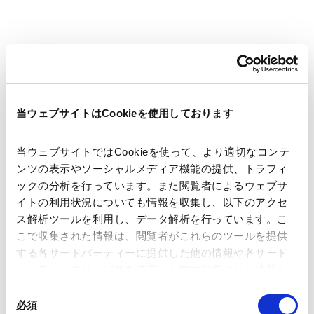
著者
野村 直弘
瀧 拓也
関連弁護士等
当ウェブサイトはCookieを使用しております
発行年月日
2025年12月17日
当ウェブサイトではCookieを使って、より適切なコンテ
ンツの表示やソーシャルメディア機能の提供、トラフィ
ックの分析を行っています。また閲覧者によるウェブサ
業務分野
コーポレート
企業法務一般
イトの利用状況についても情報を収集し、以下のアクセ
コーポレート・ガバナンス
株主総会
ス解析ツールを利用し、データ解析を行っています。こ
こで収集された情報は、閲覧者がこれらのツールを提供
する各サードパーティーに提供した他の情報や各サード
パーティーのサービスを使用した際に収集された情報と
組み合わされ、各サードパーティーによって使用される
同
ニュースレター【コーポレート】「会社法改正の最新動
ことがあります。
必須
意