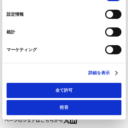
向―法制審議会会社法制部会第7回 議事概要―」が掲
の
載されました。
Google Analytics、Google Search Console
選
設定情報
Contents
Google Analytics利用規約（
外部サイト
）
択
Googleプライバシーポリシー（
外部サイト
）
Ⅰ．第7回会議の開催
Marketo
統計
Ⅱ．バーチャル株主総会およびバーチャル社債権者集会
Marketo Engage免責事項/Cookieポリシー（
外部サイト
）
1． 実施要件
LinkedIn
2． 実施する際の手続等
マーケティング
LinkedIn プライバシーポリシー（
外部サイト
）
3． バーチャル社債権者集会
HubSpot
Ⅲ．実質株主確認制度
HubSpot プライバシーポリシー（
外部サイト
）
IV．株主総会のデジタル化に関するその他の検討事項
詳細を表示
Ⅴ．次回以降の会議の見通し
全て許可
拒否
ページのシェアはこちらから