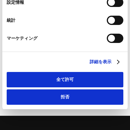
向―法制審議会会社法制部会第6回 議事概要―」が掲
設定情報
Google Analytics利用規約（
外部サイト
）
択
載されました。
Googleプライバシーポリシー（
外部サイト
）
Contents
Marketo
統計
Ⅰ．第6回会議の開催
Marketo Engage免責事項/Cookieポリシー（
外部サイト
）
LinkedIn
Ⅱ．株式の無償交付の対象範囲の見直し
マーケティング
LinkedIn プライバシーポリシー（
外部サイト
）
Ⅲ．株式交付制度の見直し
HubSpot
IV．現物出資制度の見直し
HubSpot プライバシーポリシー（
外部サイト
）
Ⅴ．次回以降の会議の見通し
詳細を表示
全て許可
拒否
ページのシェアはこちらから