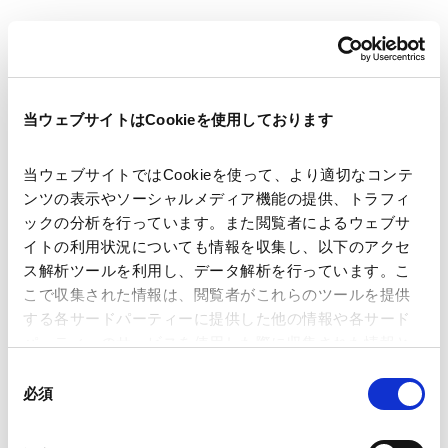
当ウェブサイトはCookieを使用しております
著者
佐賀 洋之
角田 怜央
関連弁護士等
当ウェブサイトではCookieを使って、より適切なコンテ
ンツの表示やソーシャルメディア機能の提供、トラフィ
発行年月日
2025年11月11日
ックの分析を行っています。また閲覧者によるウェブサ
イトの利用状況についても情報を収集し、以下のアクセ
ス解析ツールを利用し、データ解析を行っています。こ
業務分野
コーポレート
企業法務一般
こで収集された情報は、閲覧者がこれらのツールを提供
コーポレート・ガバナンス
株主総会
する各サードパーティーに提供した他の情報や各サード
パーティーのサービスを使用した際に収集された情報と
組み合わされ、各サードパーティーによって使用される
同
ことがあります。
必須
意
ニュースレター【コーポレート】「会社法改正の最新動
の
Google Analytics、Google Search Console
選