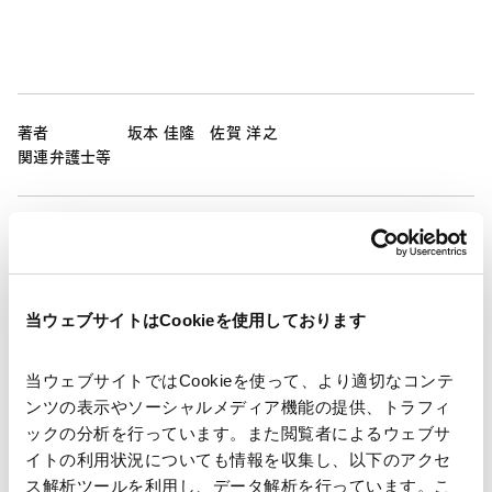
著者
坂本 佳隆
佐賀 洋之
関連弁護士等
発行年月日
2025年7月17日
業務分野
コーポレート
企業法務一般
当ウェブサイトはCookieを使用しております
コーポレート・ガバナンス
株主総会
当ウェブサイトではCookieを使って、より適切なコンテ
ンツの表示やソーシャルメディア機能の提供、トラフィ
ックの分析を行っています。また閲覧者によるウェブサ
イトの利用状況についても情報を収集し、以下のアクセ
ニュースレター【コーポレート】「会社法改正の最新動
ス解析ツールを利用し、データ解析を行っています。こ