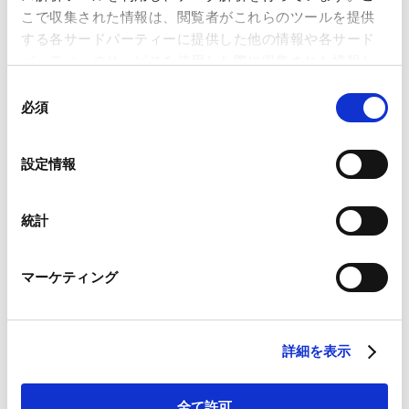
向―法制審議会会社法制部会第2回 議事概要―」が掲
こで収集された情報は、閲覧者がこれらのツールを提供
載されました。
する各サードパーティーに提供した他の情報や各サード
パーティーのサービスを使用した際に収集された情報と
Contents
組み合わされ、各サードパーティーによって使用される
同
ことがあります。
必須
意
の
Ⅰ．第2回会議の開催
Google Analytics、Google Search Console
選
設定情報
Google Analytics利用規約（
外部サイト
）
択
Ⅱ．株式の無償交付の対象範囲の見直し
Googleプライバシーポリシー（
外部サイト
）
1．見直しの背景
Marketo
統計
Marketo Engage免責事項/Cookieポリシー（
外部サイト
）
2．見直しの内容
LinkedIn
マーケティング
LinkedIn プライバシーポリシー（
外部サイト
）
Ⅲ．株式交付制度の見直し
HubSpot
1． 見直しの背景
HubSpot プライバシーポリシー（
外部サイト
）
2． 見直しの内容
詳細を表示
IV．現物出資制度の見直し
全て許可