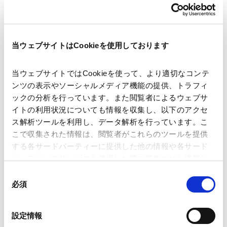
著者
福井 崇人
ホアンリー（ヘンリー） タン
関連弁護士等
波多野 恵亮
長瀨 威志
当ウェブサイトはCookieを使用しております
当ウェブサイトではCookieを使って、より適切なコンテ
出版社
Global Legal Group Ltd.
ンツの表示やソーシャルメディア機能の提供、トラフィ
ックの分析を行っています。また閲覧者によるウェブサ
イトの利用状況についても情報を収集し、以下のアクセ
掲載誌・刊号
Blockchain & Cryptocurrency Laws and
ス解析ツールを利用し、データ解析を行っています。こ
Regulations 2025
こで収集された情報は、閲覧者がこれらのツールを提供
する各サードパーティーに提供した他の情報や各サード
パーティーのサービスを使用した際に収集された情報と
発行年月日
2024年10月1日
組み合わされ、各サードパーティーによって使用される
同
ことがあります。
必須
意
の
業務分野
ファイナンス
FinTech
FinTech
Google Analytics、Google Search Console
選
設定情報
Google Analytics利用規約（
外部サイト
）
択