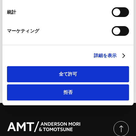
Googleプライバシーポリシー（
外部サイト
）
Marketo
統計
Marketo Engage免責事項/Cookieポリシー（
外部サイト
）
詳細
LinkedIn
マーケティング
LinkedIn プライバシーポリシー（
外部サイト
）
HubSpot
Blockchain & Cryptocurrency Laws and
HubSpot プライバシーポリシー（
外部サイト
）
Regulations 2025 – Japan | Global Legal Group
詳細を表示
全て許可
ページのシェアはこちらから
拒否