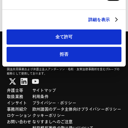
HubSpot
HubSpot プライバシーポリシー（
外部サイト
）
ページのシェアはこちらから
詳細を表示
全て許可
拒否
「アンダーソン・毛利・友常法律事務所」は、アンダーソン・毛利・友常法律事務所外
国法共同事業および弁護士法人アンダーソン・毛利・友常法律事務所を含むグループの
総称として使用しております。
弁護士等
サイトマップ
取扱業務
利用条件
インサイト
プライバシー・ポリシー
事務所紹介
欧州諸国のデータ主体向けプライバシーポリシー
ロケーション
クッキーポリシー
お問い合わせ
なりすましへのご注意