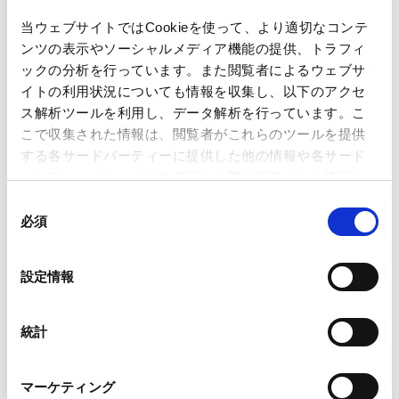
当ウェブサイトではCookieを使って、より適切なコンテ
ンツの表示やソーシャルメディア機能の提供、トラフィ
著者
田中（西内） 愛
木本 真理子
木下岳人
ックの分析を行っています。また閲覧者によるウェブサ
関連弁護士等
イトの利用状況についても情報を収集し、以下のアクセ
ス解析ツールを利用し、データ解析を行っています。こ
こで収集された情報は、閲覧者がこれらのツールを提供
出版社
中央経済社
する各サードパーティーに提供した他の情報や各サード
パーティーのサービスを使用した際に収集された情報と
組み合わされ、各サードパーティーによって使用される
掲載誌・刊号
ビジネス法務2023年1月号
同
ことがあります。
必須
意
の
Google Analytics、Google Search Console
発行年月日
2022年11月
選
設定情報
Google Analytics利用規約（
外部サイト
）
択
Googleプライバシーポリシー（
外部サイト
）
Marketo
業務分野
人事・労務
サステナビリティ法務
統計
Marketo Engage免責事項/Cookieポリシー（
外部サイト
）
LinkedIn
マーケティング
LinkedIn プライバシーポリシー（
外部サイト
）