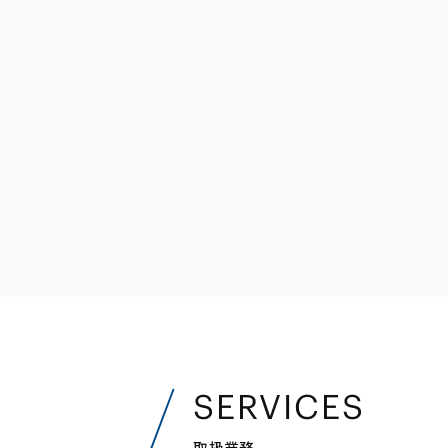
ファイナンス
その他金融
不動産
資源・エネルギ
プライベート・
アセットマネジ
SERVICES