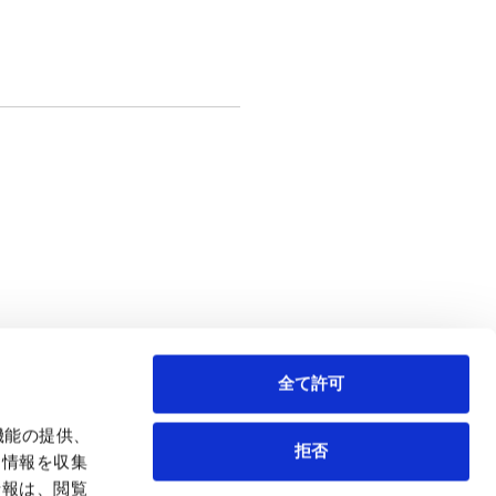
全て許可
テインメント
キャピタル・マーケッツ
Tech／データ／IT・通信等
機能の提供、
拒否
も情報を収集
情報は、閲覧