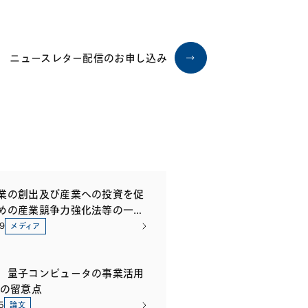
ニュースレター配信のお申し込み
業の創出及び産業への投資を促
めの産業競争力強化法等の一部
る法律案―中堅企業関連措置と
9
メディア
オプション・プールを中心に―
、量子コンピュータの事業活用
面の留意点
5
論文