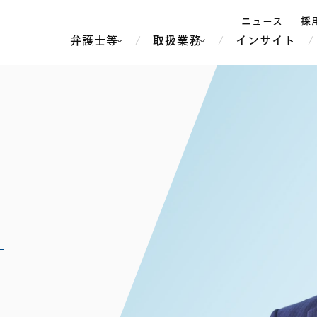
ニュース
採
弁護士等
取扱業務
インサイト
弁
ス
北京
シンガポール
上海
ハノイ
香港
ホーチミン
人事・労務
不動産・REIT
オセアニア
メディア・
製紙
中南米
メント
知的財産
運輸・物流
北米
食品・飲料
中東アジア
独禁法・競
危機管理
Tech／データ／IT・通信等
通信・メディア・エンター
ヨーロッパ
ブランド・
ロシア・CIS
テインメント
税務
ーケッツ
ライフサイエンス
鉄鋼・金属
情報産業・インターネッ
ウェルス・