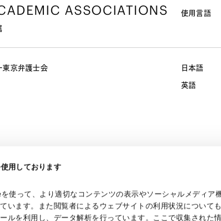
CADEMIC ASSOCIATIONS
使用言語
属
一東京弁護士会
日本語
英語
eを使用しております
知的財産
知財紛争（訴訟・仲裁、審判、税関差止等）
著作権・エンター
kieを使って、より適切なコンテンツの表示やソーシャルメディア
っています。また閲覧者によるウェブサイトの利用状況について
ツールを利用し、データ解析を行っています。ここで収集された