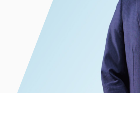
電子部品・
ト・セキュリティ
資源・エネ
ー
消費財・小
医療・製薬・ヘルスケア・
紛争解決
エクイティ
商社
ライフサイエンス・バイオ
メント
建設・土木
スポーツ
自動車・造船・機械
化学