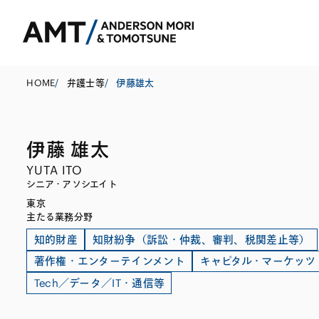
HOME
/
弁護士等
/
伊藤雄太
伊藤 雄太
東京
YUTA ITO
大阪
シニア・アソシエイト
東京
名古屋
コーポレート
銀行
東アジア
主たる業務分野
M&A等
証券
南アジア
知的財産
知財紛争（訴訟・仲裁、審判、税関差止等）
著作権・エンターテインメント
キャピタル・マーケッツ
規制当局対応・
保険
東南アジア
Tech／データ／IT・通信等
キャピタル・マ
信託