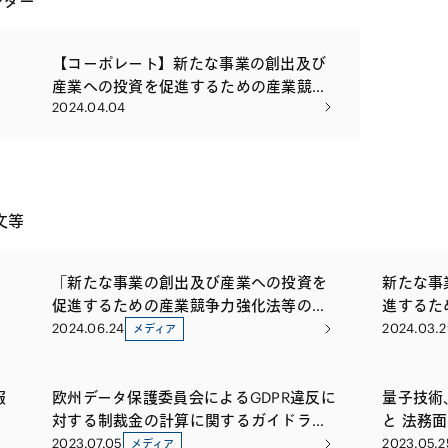
レター
【コーポレート】新たな事業の創出及び
産業への投資を促進するための産業競争
2024.04.04
力強化法等の一部を改正する法律案―中
堅企業関連措置とストックオプション・
プールを中心に―
文等
「新たな事業の創出及び産業への投資を
新たな事
促進するための産業競争力強化法等の一
進するた
部を改正する法律」の公布 ―中堅企業関
を改正す
2024.06.24
2024.03.2
メディア
連措置とストックオプション・プールを
ストック
中心に―
報
欧州データ保護委員会によるGDPR違反に
量子技術
対する制裁金の計算に関するガイドライ
と 法務
ン最終版の採択
2023.07.05
2023.05.2
メディア