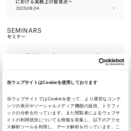
における実務上の留意点～
2025.08.04
SEMINARS
セミナー
AMT戦略的カーブアウトM&Aシリーズセミナ
ー「カーブアウトM&A×競争法」
2025.10.24
当ウェブサイトはCookieを使用しております
AMT戦略的カーブアウトM&Aシリーズセミナ
当ウェブサイトではCookieを使って、より適切なコンテ
ー「カーブアウトM&A×知的財産」
ンツの表示やソーシャルメディア機能の提供、トラフィ
2025.08.22
ックの分析を行っています。また閲覧者によるウェブサ
イトの利用状況についても情報を収集し、以下のアクセ
ス解析ツールを利用し、データ解析を行っています。こ
AMT戦略的カーブアウトM&Aシリーズセミナ