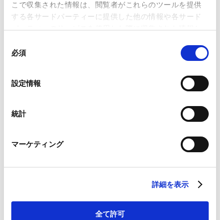
こで収集された情報は、閲覧者がこれらのツールを提供
ー「カーブアウトM&A実務の総論」
する各サードパーティーに提供した他の情報や各サード
2025.07.22
パーティーのサービスを使用した際に収集された情報と
組み合わされ、各サードパーティーによって使用される
同
ことがあります。
必須
意
PUBLICATIONS
の
著書・論文等
Google Analytics、Google Search Console
選
設定情報
Google Analytics利用規約（
外部サイト
）
択
Googleプライバシーポリシー（
外部サイト
）
スタートアップ法務〈第２版〉
Marketo
統計
2026.02.17
著書
Marketo Engage免責事項/Cookieポリシー（
外部サイト
）
LinkedIn
マーケティング
LinkedIn プライバシーポリシー（
外部サイト
）
法実務の交差点【M&A編】：第1回 M&A×スタ
HubSpot
ートアップ
HubSpot プライバシーポリシー（
外部サイト
）
2026.01.28
論文
詳細を表示
全て許可
M&A実務の基礎〔第3版〕