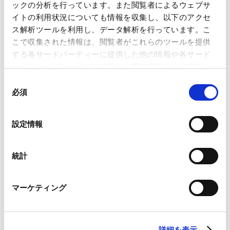
2025.07.08
ータセンター事業に関する省エネ法改正の議
ックの分析を行っています。また閲覧者によるウェブサ
論を踏まえて）
イトの利用状況についても情報を収集し、以下のアクセ
ス解析ツールを利用し、データ解析を行っています。こ
配信申し込み
こで収集された情報は、閲覧者がこれらのツールを提供
する各サードパーティーに提供した他の情報や各サード
パーティーのサービスを使用した際に収集された情報と
SEMINARS
組み合わされ、各サードパーティーによって使用される
同
セミナー
ことがあります。
必須
意
の
Google Analytics、Google Search Console
再エネ市場の近時のトピックとプロジェクト
選
設定情報
Google Analytics利用規約（
外部サイト
）
ファイナンスの留意点【 アップデート版 】〜
択
Googleプライバシーポリシー（
外部サイト
）
2026.02.12
コーポレートPPA、蓄電池、洋上風力発電の
Marketo
統計
【最新実務ポイント】を解説〜
Marketo Engage免責事項/Cookieポリシー（
外部サイト
）
LinkedIn
再エネ案件の最新トピックに関するプロジェ
マーケティング
LinkedIn プライバシーポリシー（
外部サイト
）
クトファイナンスの留意点〜コーポレート
HubSpot
2025.10.17
PPA、蓄電池、洋上風力発電の実務ポイントを
HubSpot プライバシーポリシー（
外部サイト
）
解説〜
詳細を表示