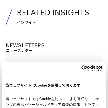
RELATED INSIGHTS
インサイト
NEWSLETTERS
ニュースレター
【資源・エネルギー】Overview of Energy
Conservation Systems for Buildings
2025.10.28
Outline of the Amended Building Energy
Efficiency Act / Based on the Discussion on
当ウェブサイトはCookieを使用しております
Amendments to the Energy Conservation
Act Regarding Data Center Operations
【資源・エネルギー】建築物に関わる省エネ
当ウェブサイトではCookieを使って、より適切なコンテ
制度の概観（改正建築物省エネ法の概要／デ
ンツの表示やソーシャルメディア機能の提供、トラフィ