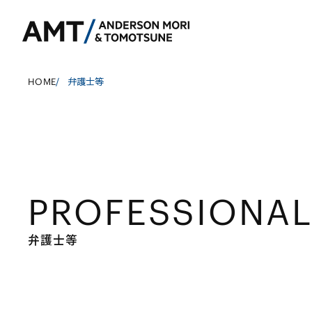
HOME
/
弁護士等
東京
大阪
PROFESSIONA
名古屋
銀行
コーポレート
東アジア
証券
M&A等
南アジア
弁護士等
保険
規制当局対応・
東南アジア
信託
キャピタル・マ