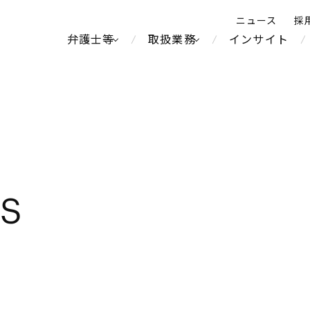
ニュース
採
弁護士等
取扱業務
インサイト
弁
ス
北京
シンガポール
上海
ハノイ
LS
香港
ホーチミン
不動産・REIT
製紙
人事・労務
オセアニア
メディア・
中南米
メント
運輸・物流
食品・飲料
知的財産
北米
中東アジア
独禁法・競
通信・メディア・エンター
ブランド・
危機管理
Tech／データ／IT・通信等
ヨーロッパ
ロシア・CIS
テインメント
税務
鉄鋼・金属
ーケッツ
ライフサイエンス
情報産業・インターネッ
ウェルス・