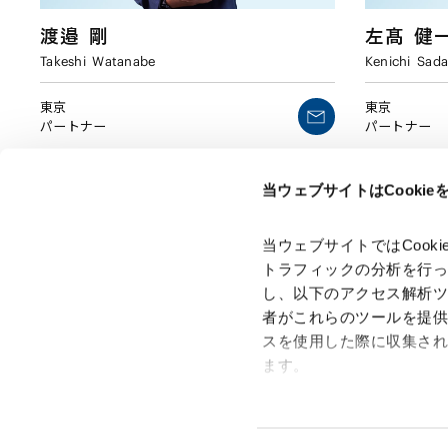
渡邉
剛
左髙
健
Takeshi
Watanabe
Kenichi
Sada
東京
東京
パートナー
パートナー
当ウェブサイトはCooki
当ウェブサイトではCoo
トラフィックの分析を行
し、以下のアクセス解析
者がこれらのツールを提
スを使用した際に収集さ
「アンダーソン・毛利・友常法律事務所」は、アンダーソ
ン・毛利・友常法律事務所外国法共同事業および弁護士法人
ます。
アンダーソン・毛利・友常法律事務所を含むグループの総称
として使用しております。
Google Analytics、Google
Google Analytics利用規