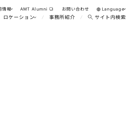
用情報
AMT Alumni
お問い合わせ
Language
ロケーション
事務所紹介
サイト内検索
日本語
護士採用
English
タッフ採用
中文(簡体)
バンコク
ロンドン
ジャカルタ
ブリュッセル
マレーシア
パリ
ホテル・レジャー・カジノ
エンターテイン
事業再生・倒産
アフリカ
教育・人材
国際通商および経済安全保
争法
障
アパレル
政府・地方公共団体・公的
機関
海外法務
FinTech
マネジメント
サステナビリティ法務