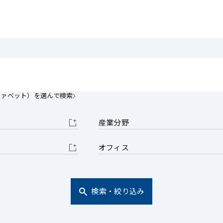
電子部品・
ト・セキュリティ
資源・エネ
ー
消費財・小
医療・製薬・ヘルスケア・
紛争解決
エクイティ
商社
ライフサイエンス・バイオ
メント
建設・土木
スポーツ
自動車・造船・機械
ファベット）を選んで検索
化学
産業分野
オフィス
検索・絞り込み