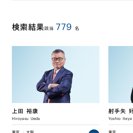
779
検索結果
該当
名
上田
裕康
射手矢
Hiroyasu
Ueda
Yoshio
Iteya
東京
/
大阪
東京