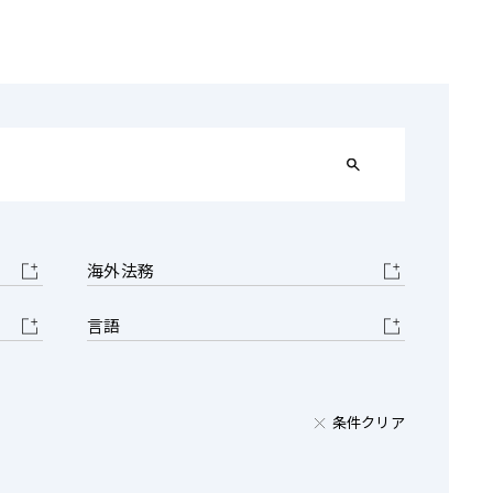
電子機器
デジタル
ルギー
売
航空・宇宙
AI・テクノロジー
・インフラ
海外法務
言語
条件クリア