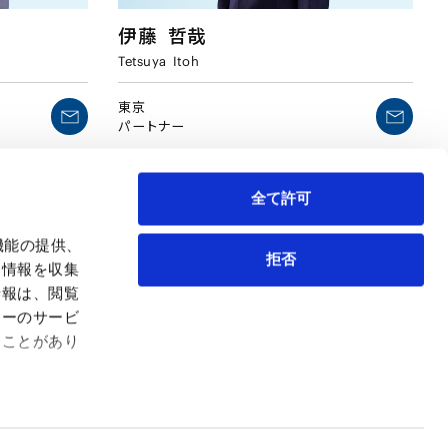
伊藤
哲哉
Tetsuya
Itoh
東京
パートナー
全て許可
機能の提供、
拒否
も情報を収集
情報は、閲覧
弁護士等
サイトマップ
ィーのサービ
取扱業務
利用条件
ることがあり
インサイト
プライバシー・ポリシー
事務所紹介
欧州諸国のデータ主体向けプライバシーポリシー
ロケーション
クッキーポリシー
お問い合わせ
なりすましへのご注意
利益相反案件の取り扱いについて