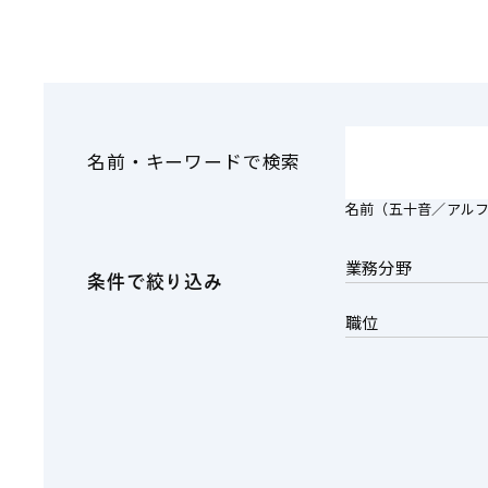
その他金融
ファイナンス
資源・エネルギ
不動産
プライベート・
アセットマネジ
名前・キーワードで検索
名前（五十音／アル
業務分野
条件で絞り込み
職位