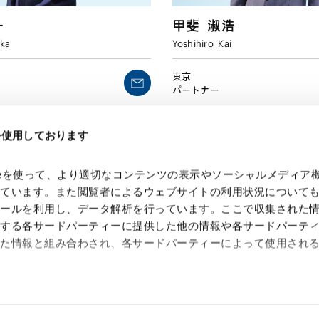
一
甲斐
淑浩
ka
Yoshihiro
Kai
東京
パートナー
eを使用しております
kieを使って、より適切なコンテンツの表示やソーシャルメディア
っています。また閲覧者によるウェブサイトの利用状況について
ツールを利用し、データ解析を行っています。ここで収集された
供する各サードパーティーに提供した他の情報や各サードパーテ
れた情報と組み合わされ、各サードパーティーによって使用され
 Search Console
約（
外部サイト
）