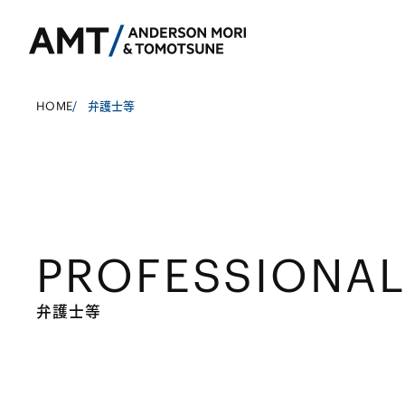
HOME
/
弁護士等
東京
大阪
PROFESSIONA
名古屋
コーポレート
銀行
東アジア
M&A等
証券
南アジア
弁護士等
規制当局対応・
保険
東南アジア
キャピタル・マ
信託