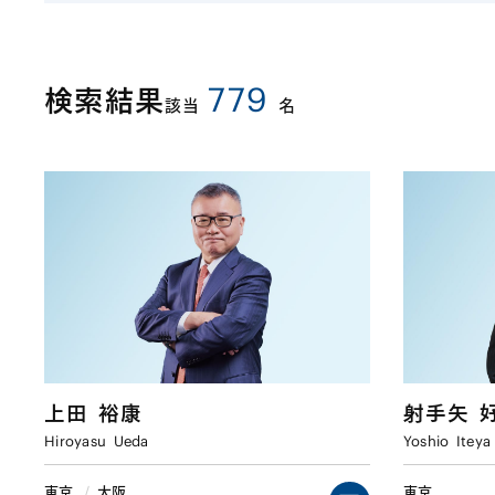
779
検索結果
該当
名
上田
裕康
射手矢
Hiroyasu
Ueda
Yoshio
Iteya
東京
/
大阪
東京