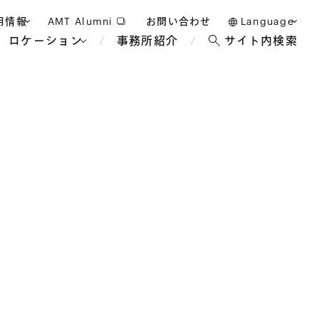
用情報
AMT Alumni
お問い合わせ
Language
ロケーション
事務所紹介
サイト内検索
日本語
護士採用
English
タッフ採用
中文(簡体)
バンコク
ロンドン
ジャカルタ
ブリュッセル
マレーシア
パリ
エンターテイン
事業再生・倒産
ホテル・レジャー・カジノ
アフリカ
国際通商および経済安全保
教育・人材
争法
障
アパレル
政府・地方公共団体・公的
海外法務
機関
マネジメント
サステナビリティ法務
FinTech