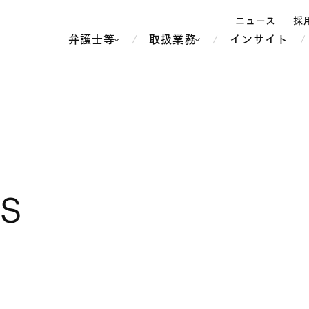
ニュース
採
弁護士等
取扱業務
インサイト
弁
ス
北京
シンガポール
上海
ハノイ
LS
香港
ホーチミン
人事・労務
不動産・REIT
オセアニア
メディア・
製紙
中南米
メント
知的財産
運輸・物流
北米
食品・飲料
中東アジア
独禁法・競
危機管理
Tech／データ／IT・通信等
通信・メディア・エンター
ヨーロッパ
ブランド・
ロシア・CIS
テインメント
税務
ーケッツ
ライフサイエンス
鉄鋼・金属
情報産業・インターネッ
ウェルス・