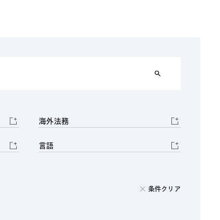
電子機器
ルギー
デジタル
売
航空・宇宙
AI・テクノロジー
・インフラ
海外法務
言語
条件クリア