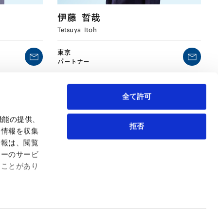
伊藤
哲哉
Tetsuya
Itoh
東京
パートナー
全て許可
機能の提供、
拒否
も情報を収集
情報は、閲覧
弁護士等
サイトマップ
ィーのサービ
取扱業務
利用条件
ることがあり
インサイト
プライバシー・ポリシー
事務所紹介
欧州諸国のデータ主体向けプライバシーポリシー
ロケーション
クッキーポリシー
お問い合わせ
なりすましへのご注意
利益相反案件の取り扱いについて