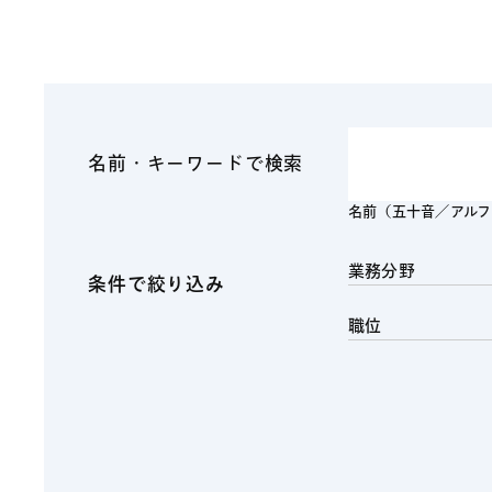
ファイナンス
その他金融
不動産
資源・エネルギ
プライベート・
アセットマネジ
名前・キーワードで検索
名前（五十音／アル
業務分野
条件で絞り込み
職位