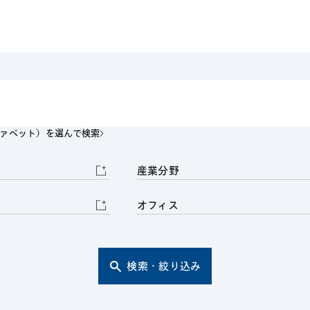
電子部品・
ト・セキュリティ
資源・エネ
ー
消費財・小
医療・製薬・ヘルスケア・
紛争解決
エクイティ
商社
ライフサイエンス・バイオ
メント
建設・土木
スポーツ
自動車・造船・機械
ファベット）を選んで検索
化学
産業分野
オフィス
検索・絞り込み