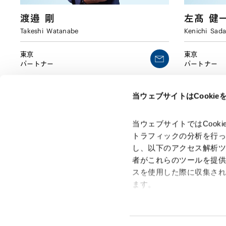
渡邉
剛
左髙
健
Takeshi
Watanabe
Kenichi
Sada
東京
東京
パートナー
パートナー
当ウェブサイトはCooki
当ウェブサイトではCoo
トラフィックの分析を行
し、以下のアクセス解析
者がこれらのツールを提
スを使用した際に収集さ
「アンダーソン・毛利・友常法律事務所」は、アンダーソ
ン・毛利・友常法律事務所外国法共同事業および弁護士法人
ます。
アンダーソン・毛利・友常法律事務所を含むグループの総称
として使用しております。
Google Analytics、Google
Google Analytics利用規