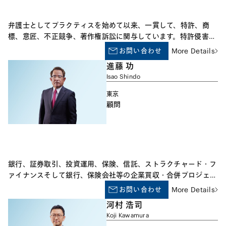
弁護士としてプラクティスを始めて以来、一貫して、特許、商
標、意匠、不正競争、著作権訴訟に関与しています。特許侵害訴
訟・無効審判・審決取消訴訟に関しては、電気・通信・化学を中
お問い合わせ
More Details
心に、比較的多くの技術分野の事件を扱った経験があり、また、
進藤 功
近時は、米国特許紛争に関するサポートも担当させていただいて
Isao Shindo
います。さらに、ライセンス契約、特許その他の知的財産権の移
転契約、M&A等に伴う知的財産権関連の取引、デュー・ディリ
東京
ジェンス等の経験もございます。
顧問
銀行、証券取引、投資運用、保険、信託、ストラクチャード・フ
ァイナンスそして銀行、保険会社等の企業買収・合併プロジェク
ト等の案件に携わっています。長年にわたり、多くの国内外金融
お問い合わせ
More Details
機関を代理し、金融業務・取引規制等日本における事業の様々な
河村 浩司
側面の助言を行ってきました。また世界的な金融機関の多数の合
Koji Kawamura
併案件に関し日本の代理人を務めています。