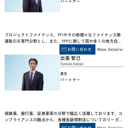
パートナー
プロジェクトファイナンス、PFIやその他様々なファイナンス関
連取引を専門分野とし、また、PPPに関して国や多くの地方自治
体に対するアドバイスも行っています。
お問い合わせ
More Details
出張 智己
Tomoki Debari
東京
パートナー
保険業、銀行業、証券業等の分野で幅広く活躍しております。コ
ンプライアンスの観点から、各種金融規制法についてのリーガ
ル・アドバイスを提供するとともに、保険会社その他の金融機関
お問い合わせ
More Details