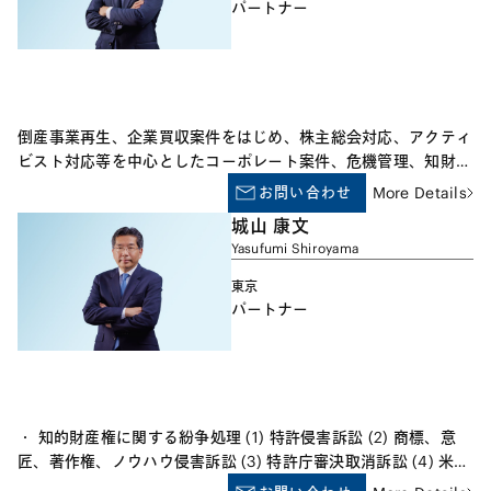
イアンス、ゲーム・映画等のエンターテインメント、テクノロジ
パートナー
ー関連投資、知財デューディリジェンスといった知財・技術関連
の取引案件にも豊富な経験を有しています。 各種の国際的な評
価・ランキングにおいて知財・テクノロジー分野の弁護士として
選出されています。 ・Intellectual Property (Japan) -
Chambers Global (2019-2026) ・TMT (Technology, Media,
倒産事業再生、企業買収案件をはじめ、株主総会対応、アクティ
Telecom) - The Legal 500 Asia Pacific (2021-2026) ・
ビスト対応等を中心としたコーポレート案件、危機管理、知財ラ
Intellectual Property (Japan) - Asialaw Profiles (2021-2025)
イセンス取引、海外進出及び撤退、商事紛争、その他企業法務分
お問い合わせ
More Details
野全般を幅広く手掛けています。また、海外企業や海外投資家が
城山 康文
関与するクロスボーダー案件に数多く関与しております。事業再
Yasufumi Shiroyama
生・倒産処理案件では、国際的な側面を有する大型案件を含む数
多くの案件について、債権者代理人、債務者代理人、スポンサー
東京
代理人、破産管財人等多様な立場での実務経験を有しています。
パートナー
・ 知的財産権に関する紛争処理 (1) 特許侵害訴訟 (2) 商標、意
匠、著作権、ノウハウ侵害訴訟 (3) 特許庁審決取消訴訟 (4) 米
国、欧州訴訟支援 (5) 中国、アジア模倣品対策 ・ 知的財産権に