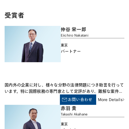
受賞者
仲谷 栄一郎
Eiichiro Nakatani
東京
パートナー
国内外の企業に対し、様々な分野の法律問題につき助言を行って
います。特に国際税務の専門家として定評があり、難解な案件に
つき、他の法律事務所、外国の法律事務所、会計事務所などから
お問い合わせ
More Details
相談を受けることもしばしばあります。 公益法人やＮＰＯなど
赤羽 貴
の案件も取り扱っています。
Takashi Akahane
東京