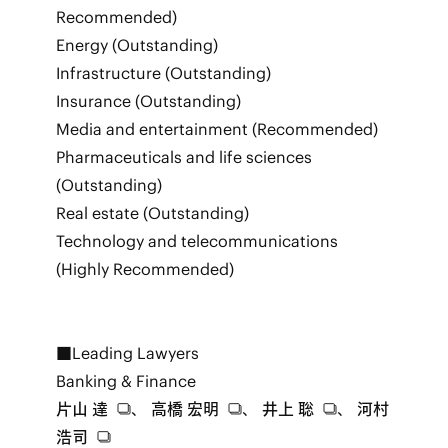
Recommended)
Energy (Outstanding)
Infrastructure (Outstanding)
Insurance (Outstanding)
Media and entertainment (Recommended)
Pharmaceuticals and life sciences
(Outstanding)
Real estate (Outstanding)
Technology and telecommunications
(Highly Recommended)
■Leading Lawyers
Banking & Finance
片山 達
、
高橋 宏明
、
井上 聡
、
河村
浩司