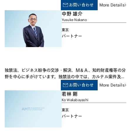
広く取り扱っております。
険、健康保険、厚生年金保険、確定拠出年金、確定給付企業年
お問い合わせ
More Details
金、所得税、法人税など IX. 入管法との相克 外国人雇用関係
中野 雄介
（査証、在留資格、再入国許可、在留期間更新など） X. 紛争関
Yusuke Nakano
係 労働審判、労働訴訟、個別労働紛争助言指導斡旋、不当労働
行為救済手続、労働保険社会保険不服審査、都道府県労働局や労
東京
働基準監督署や公共職業安定所や公正取引委員会や中小企業庁な
パートナー
どの行政機関との折衝など
独禁法、ビジネス紛争の交渉・解決、Ｍ＆Ａ、知的財産権等の分
野を中心に手がけています。独禁法の中では、カルテル案件及び
企業結合案件を特に数多く担当しています。また、欧米等の諸外
お問い合わせ
More Details
国において独禁法事件の当事者となった日本の企業及び個人に対
若林 剛
し、豊富な経験に基づく戦略的なアドバイスを現地の弁護士と連
Ko Wakabayashi
携した上で行っています。民事、刑事及び行政の各種訴訟、Ｍ＆
Ａ、ジョイント・ベンチャー、ライセンス契約等も多数取り扱っ
東京
ております。
パートナー