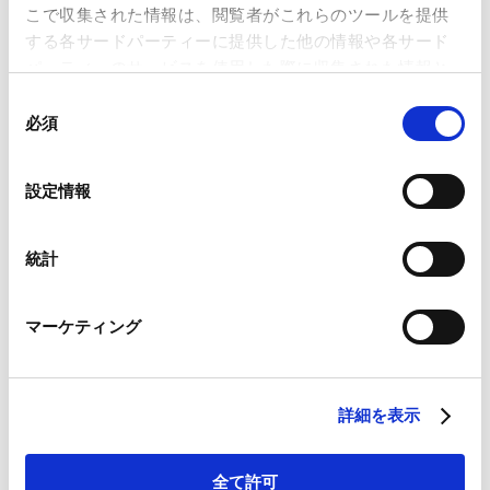
こで収集された情報は、閲覧者がこれらのツールを提供
する各サードパーティーに提供した他の情報や各サード
パーティーのサービスを使用した際に収集された情報と
国内外のあらゆるクライアントに対し、企業法務一般、特に労働
組み合わされ、各サードパーティーによって使用される
同
法・雇用関連の案件でのアドバイスをしています。
ことがあります。
必須
意
お問い合わせ
More Details
の
Google Analytics、Google Search Console
増田 健一
選
設定情報
Google Analytics利用規約（
外部サイト
）
Kenichi Masuda
択
Googleプライバシーポリシー（
外部サイト
）
東京
Marketo
統計
パートナー
Marketo Engage免責事項/Cookieポリシー（
外部サイト
）
LinkedIn
マーケティング
LinkedIn プライバシーポリシー（
外部サイト
）
HubSpot
HubSpot プライバシーポリシー（
外部サイト
）
国内外の幅広い業種のクライアントの仕事をしており、クロス・
ボーダー案件にも精通しています。特に、企業買収、合弁事業、
詳細を表示
クロス・ボーダー投資、企業組織再編などについて数多くの経験
お問い合わせ
More Details
を有しています。ベンチャー企業に対するアドバイス、ベンチャ
梅津 立
全て許可
ー・キャピタル・バイアウトファンド等のプライベート・エクイ