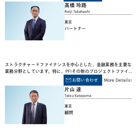
く取り扱っております。
髙橋 玲路
Reiji Takahashi
東京
パートナー
ストラクチャードファイナンスを中心とした、金融業務を主要な
業務分野としています。特に、PFIその他のプロジェクトファイ
ナンス案件を多数行い、 PFI では国、公共団体のアドバイザーを
お問い合わせ
More Details
務める他、金融機関、スポンサーのアドバイザーとしても多数の
片山 達
案件に関与しています。そのほか、インフラ・ファイナンス、水
Tatsu Katayama
道事業その他の各種公益事業に関する民活又は民営化案件、各種
ファンドの組成、海外プロジェクト案件等に従事しています。
東京
顧問