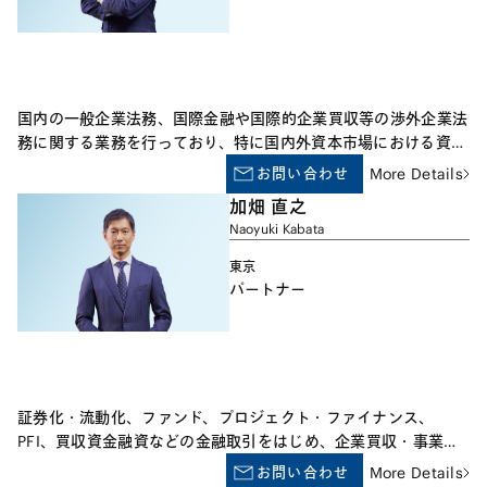
国内の一般企業法務、国際金融や国際的企業買収等の渉外企業法
務に関する業務を行っており、特に国内外資本市場における資金
調達、株式公開等の案件や金融業界再編に伴う各種案件に携わっ
お問い合わせ
More Details
ています。
加畑 直之
Naoyuki Kabata
東京
パートナー
証券化・流動化、ファンド、プロジェクト・ファイナンス、
PFI、買収資金融資などの金融取引をはじめ、企業買収・事業再
生、ライセンス取引、知的財産関連案件など、企業法務全般を広
お問い合わせ
More Details