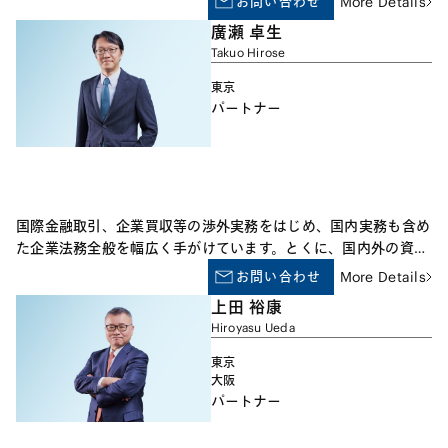
お問い合わせ
More Details
関する取引 (1) ライセンス契約、商品化契約 (2) 共同研究開発契
廣瀬 卓生
約、開発委託契約、秘密保持契約 (3) 知的財産担保金融取引 (4)
Takuo Hirose
エンターテイメントの製作、利用に関する契約
東京
パートナー
国際金融取引、企業買収等の渉外実務をはじめ、国内実務も含め
た企業法務全般を幅広く手がけています。とくに、国内外の資本
市場における資金調達や株式公開、国内外の企業を当事者とする
お問い合わせ
More Details
買収や統合等の案件について良質なサービスを提供できるよう心
上田 裕康
がけています。
Hiroyasu Ueda
東京
大阪
パートナー