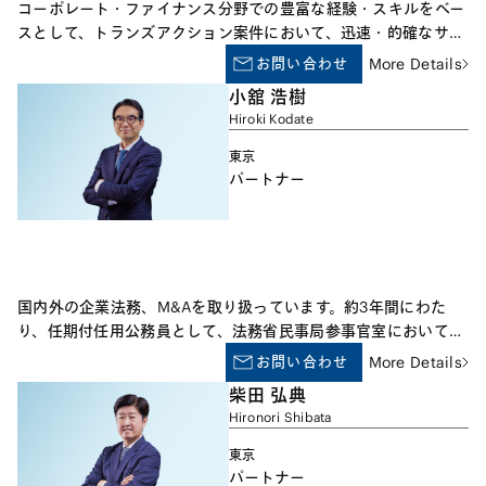
コーポレート・ファイナンス分野での豊富な経験・スキルをベー
スとして、トランズアクション案件において、迅速・的確なサー
ビスを提供します。また、近時のM&A案件においては、会社法・
お問い合わせ
More Details
金融商品取引法等の企業法の観点だけからではなく、資金調達・
小舘 浩樹
資本政策等のファイナンス法の観点からも充実かつ安定したアド
Hiroki Kodate
バイスを総合的に提供することが求められており、企業法とファ
イナンス法のハイブリッドなM&A/投資ファイナンス分野での案
東京
件処理に精通しています。
パートナー
国内外の企業法務、M&Aを取り扱っています。約3年間にわた
り、任期付任用公務員として、法務省民事局参事官室において会
社法の企画･立案に従事した経験があります。経済産業省「企業
お問い合わせ
More Details
買収における行動指針」の策定に係る同省「公正な買収の在り方
柴田 弘典
に関する研究会」の委員を務めています。
Hironori Shibata
東京
パートナー