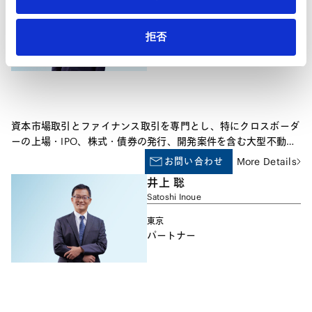
Ryu Umezu
ティ・ファンドに対するアドバイスも数多く手がけています。ま
た、雇用・労働関係の法務、一般企業法務、商取引案件も日常的
東京
拒否
に取り扱っています。
パートナー
資本市場取引とファイナンス取引を専門とし、特にクロスボーダ
ーの上場・IPO、株式・債券の発行、開発案件を含む大型不動産
取引、JREIT案件およびTMK案件の豊富な経験があります。
お問い合わせ
More Details
井上 聡
Satoshi Inoue
東京
パートナー