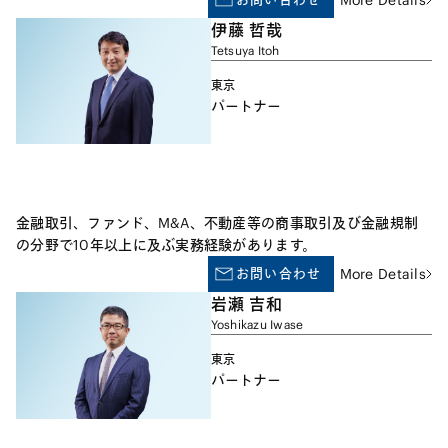
のM&Aを成功に導いた数多くの実績があります。 出張弁護士の
伊藤 哲哉
取扱分野には、次のようなものが含まれます。 (a) 外国保険業者
Tetsuya Itoh
の日本進出案件（子会社・支店の開設、JVの組成、保険免許取
得） (b) 包括移転、株式譲渡等を通じた保険会社のM&A案件 (c)
東京
保険会社の組織変更（支店や相互会社の株式会社化） (d) 業務提
パートナー
携（国内、国外ともに複数） (e) 日本の保険会社の海外進出案件
（欧米・アジア各国） (f) 新たな保険商品の開発（生命保険、損
害保険、第三分野） (g) 資産運用（不動産、ファンド、各種デリ
バティブ取引を含む） (h) 再保険（再保険契約のドラフト、再保
険の裏の各種ヘッジ取引等） (i) 保険法、保険業法その他の関連
金融取引、ファンド、M&A、不動産等の商事取引及び金融規制
法規の適用に関するアドバイス (j) 訴訟その他の紛争処理（元受
の分野で10年以上に及ぶ実務経験があります。
における保険事故のほか、再保険を巡る紛争を含む） (k) 金融庁
お問い合わせ
More Details
検査対応 さらに環境規制法の分野でも実務経験があり、土壌汚
染対策法の立法過程で環境庁（当時）による海外法制調査を補佐
岩瀬 吉和
した経験をもとに、次のようなプロジェクトに携わっています。
Yoshikazu Iwase
(l) 土壌汚染リスクを填補する保険商品の開発 (m) 土壌汚染リス
東京
クの分析・対応が重要な鍵となる各種のプロジェクト（証券化、
パートナー
プロジェクトファイナンス、企業買収・合併、戦略的提携等）
(n) 土壌、地下水汚染等を規制する各国法令調査 (o) 土壌、地下
水汚染発覚時の緊急対応 (p) 土壌汚染を巡る争訟案件