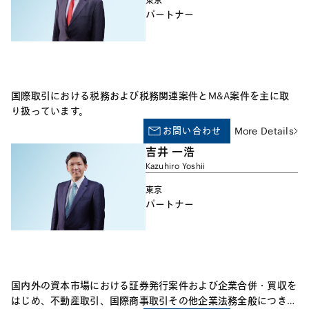
東京
処、ワークシェアリング、高年齢者雇用関係、障害者雇用関係、
パートナー
テレワーク（WFH）、懲戒処分、転勤・出向・転籍、職業安定
法・労働施策総合推進法、成果主義対応、兼業・副業、求職者紹
介制度（社員紹介制度）、求職者選別のための視点、妊娠差別
（マタハラ）、育児休業関係、次世代育成支援関係、女性活躍推
進関係、セクシュアルハラスメント、いじめ（パワハラ）、メン
国際取引における税務および税務関連案件とM&A案件を主に取
タルヘルス悪化労働者の取扱、労働安全衛生、労働契約書作成、
り扱っています。
就業規則作成・改正、人事評価制度構築、福利厚生制度構築、取
お問い合わせ
More Details
締役との委任契約関係 IV. 競争確保法 下請企業・業務委託・受
託関係(労働者と個人事業主やコンサルタントやフリーランスと
吉井 一浩
の相違)、優越的地位の濫用、フリーランス適正化法、独占禁止
Kazuhiro Yoshii
法、下請法、消費税転化対策特別措置法など V. 非正規雇用関係
東京
パートタイム労働者関係、有期労働契約関係、労働者派遣関係、
パートナー
労働者派遣と業務委託・請負との相違 VI. 情報法および知的財産
権法との相克 競業避止、引抜禁止、会社秘密情報の従業員によ
る侵害の防止、従業員個人情報の保護・移転、従業員作成物（職
務発明、職務著作など）の権利帰属、内部告発や公益通報など
VII. 刑事法との相克 企業犯罪・企業不祥事、企業内部調査、危
国内外の資本市場における証券発行案件および企業合併・買収を
機管理、公務員倫理規程、FCPA、輸出管理規制 VIII. 労働保険・
はじめ、不動産取引、国際商事取引その他企業法務全般につき幅
社会保険・年金関係、税務関係 労働者災害補償保険、雇用保