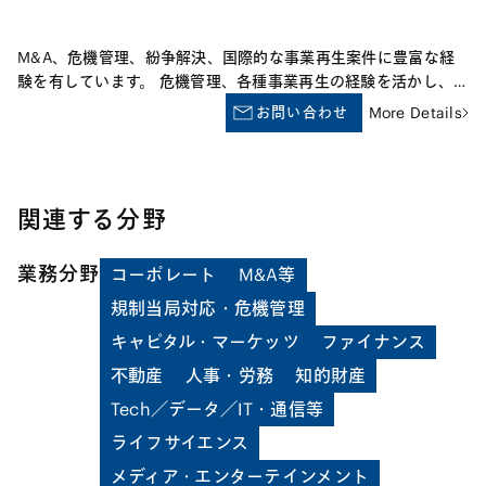
M&A、危機管理、紛争解決、国際的な事業再生案件に豊富な経
験を有しています。 危機管理、各種事業再生の経験を活かし、
危機管理と一体となった内部統制手法、早期事業再生について法
お問い合わせ
More Details
的なアドバイスを行なっております。 リーマン・ブラザーズ証
券、スカイマーク他の民事再生案件、エルピーダメモリ他の会社
更生案件、その他のクロスボーダー案件を通じて、米英の倒産処
理手続についても精通しています。
関連する分野
業務分野
コーポレート
M&A等
規制当局対応・危機管理
キャピタル・マーケッツ
ファイナンス
不動産
人事・労務
知的財産
Tech／データ／IT・通信等
ライフサイエンス
メディア・エンターテインメント