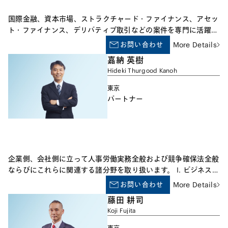
国際金融、資本市場、ストラクチャード・ファイナンス、アセッ
ト・ファイナンス、デリバティブ取引などの案件を専門に活躍し
ています。海外の法律専門誌によりバンキング、キャピタル・マ
お問い合わせ
More Details
ーケッツ、不動産取引の分野においてトップクラスの弁護士と評
嘉納 英樹
価されています。国内外の法規制を考慮したクロス・ボーダー取
Hideki Thurgood Kanoh
引や、複雑な金融取引案件において実務経験を積んでいます。ま
た国際的な案件でしばしば海外のカウンセルと協働しており、主
東京
要な金融・資本市場の動向にも精通しています。 また、弁護士
パートナー
会において国際関係の職務を経験し、国境を超えたリーガル・サ
ービス、マネーローンダリング規制など司法制度の国際的側面に
ついて専門知識を有しています。
企業側、会社側に立って人事労働実務全般および競争確保法全般
ならびにこれらに関連する諸分野を取り扱います。 I. ビジネスと
人権、人権デューデリジェンス、企業・会社を500年継続させる
お問い合わせ
More Details
ための制度構築・教育 II. 団体的労使関係 対労働組合団体交渉、
藤田 耕司
ストライキ等の争議行為、ビラ配り等の情報宣伝活動への対処な
Koji Fujita
ど III. 個別的労使関係 人員削減、解雇・合意退職、給与・賞与・
退職金制度の構築、賃金削減関係、時間外労働手当不払への対