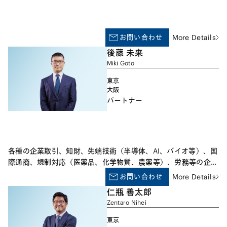
お問い合わせ
More Details
後藤 未来
Miki Goto
東京
大阪
パートナー
各種の企業取引、知財、先端技術（半導体、AI、バイオ等）、国
際通商、規制対応（医薬品、化学物質、農薬等）、労務等の企業
法務全般を取り扱っております。理学・工学のバックグラウンド
お問い合わせ
More Details
を活かし、特許・商標・著作権・営業秘密等の知的財産やシステ
仁瓶 善太郎
ム開発・製造物責任等の技術関連の紛争処理、データ・インター
Zentaro Nihei
ネット関連案件（個人情報保護法、ドメイン紛争等）を得意とし
ています。また、知的財産のライセンス、共同研究開発等のアラ
東京