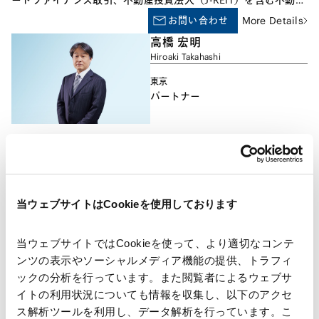
ードファイナンス取引、不動産投資法人（J-REIT）を含む不動産
ファンドの組成、不動産ノンリコースローンその他各種金融・不
お問い合わせ
More Details
動産取引を中心として、企業合併・買収、企業再編、国際商事取
高橋 宏明
引、株主総会対応その他企業法務全般につき幅広く取り扱ってお
Hiroaki Takahashi
ります。
東京
パートナー
各種資産の証券化・流動化、不動産投資、プロジェクト・ファイ
ナンス、PPP/PFIを含むストラクチャード・ファイナンスに幅広
当ウェブサイトはCookieを使用しております
く関与しております。さらに、近時は国内外の資源・エネルギー
お問い合わせ
More Details
開発（再生可能エネルギーを含む）に関連したファイナンス案
角山 一俊
件、M&A、JVも多数手がけております。
当ウェブサイトではCookieを使って、より適切なコンテ
Kazutoshi Kakuyama
ンツの表示やソーシャルメディア機能の提供、トラフィ
ックの分析を行っています。また閲覧者によるウェブサ
東京
顧問
イトの利用状況についても情報を収集し、以下のアクセ
ス解析ツールを利用し、データ解析を行っています。こ