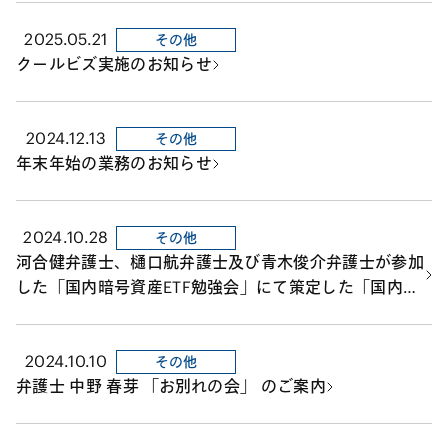
ST ワーキング・グループ（WG）」の共同検討の結果に
2025.05.21
ついて、「報告書」が公表されました。
その他
クールビズ実施のお知らせ
2024.12.13
その他
年末年始の業務のお知らせ
2024.10.28
その他
河合健弁護士、樋口航弁護士及び青木俊介弁護士が参加
した「国内暗号資産ETF勉強会」にて策定した「国内に
おける暗号資産ETF等の組成等に向けた提言」が公表さ
れました。
2024.10.10
その他
弁護士 中野 春芽 「お別れの会」 のご案内