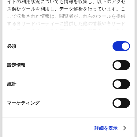
イトの利用状況についても情報を収集し、以下のアクセ
年末年始の業務のお知らせ
ス解析ツールを利用し、データ解析を行っています。こ
こで収集された情報は、閲覧者がこれらのツールを提供
する各サードパーティーに提供した他の情報や各サード
2023.05.25
その他
パーティーのサービスを使用した際に収集された情報と
クールビズ実施のお知らせ
組み合わされ、各サードパーティーによって使用される
同
ことがあります。
必須
意
の
2023.03.13
その他
Google Analytics、Google Search Console
選
新型コロナウイルス感染症（COVID-19）への対応につ
設定情報
Google Analytics利用規約（
外部サイト
）
択
いて
Googleプライバシーポリシー（
外部サイト
）
Marketo
統計
Marketo Engage免責事項/Cookieポリシー（
外部サイト
）
2022.12.12
その他
LinkedIn
年末年始の業務のお知らせ
マーケティング
LinkedIn プライバシーポリシー（
外部サイト
）
HubSpot
HubSpot プライバシーポリシー（
外部サイト
）
2022.05.25
その他
詳細を表示
クールビズ実施のお知らせ