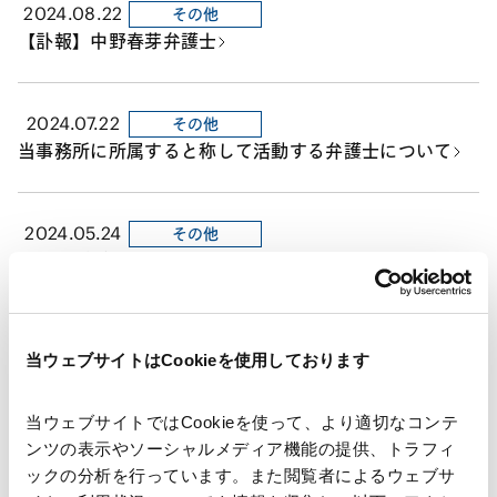
2024.08.22
その他
【訃報】中野春芽弁護士
2024.07.22
その他
当事務所に所属すると称して活動する弁護士について
2024.05.24
その他
クールビズ実施のお知らせ
2024.01.11
その他
当ウェブサイトはCookieを使用しております
【重要】当事務所のウェブサイトの模倣サイトにご注意
ください
当ウェブサイトではCookieを使って、より適切なコンテ
ンツの表示やソーシャルメディア機能の提供、トラフィ
ックの分析を行っています。また閲覧者によるウェブサ
2023.12.11
その他