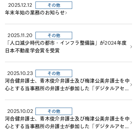
2025.12.12
その他
年末年始の業務のお知らせ
2025.11.20
その他
「人口減少時代の都市・インフラ整備論」が2024年度
日本不動産学会賞を受賞
2025.10.23
その他
河合健弁護士、青木俊介弁護士及び梅津公美弁護士を中
心とする当事務所の弁護士が参加した「デジタルアセッ
ト共創コンソーシアム」における「ST データ連携円滑
化ワーキング・グループ（WG）」の共同検討の結果に
2025.10.02
ついて、「報告書」が公表されました。
その他
河合健弁護士、青木俊介弁護士及び梅津公美弁護士を中
心とする当事務所の弁護士が参加した「デジタルアセッ
ト共創コンソーシアム」における「オンチェーン完結型