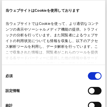
The Best Lawyers in Japan™・Best Lawyers: Ones to
Watch in Japan™ (2026 Edition)
当ウェブサイトはCookieを使用しております
当ウェブサイトではCookieを使って、より適切なコンテ
2025.01.16
受賞
ンツの表示やソーシャルメディア機能の提供、トラフィ
The Legal 500 Asia Pacific 2025
ックの分析を行っています。また閲覧者によるウェブサ
イトの利用状況についても情報を収集し、以下のアクセ
ス解析ツールを利用し、データ解析を行っています。こ
2024.12.20
受賞
こで収集された情報は、閲覧者がこれらのツールを提供
日本経済新聞 – 2024年 企業法務税務・弁護士調査 弁
する各サードパーティーに提供した他の情報や各サード
護士ランキング
パーティーのサービスを使用した際に収集された情報と
組み合わされ、各サードパーティーによって使用される
同
ことがあります。
必須
意
2024.12.12
受賞
の
Chambers Asia-Pacific 2025
Google Analytics、Google Search Console
選
設定情報
Google Analytics利用規約（
外部サイト
）
択
Googleプライバシーポリシー（
外部サイト
）
Marketo
2024.09.27
受賞
統計