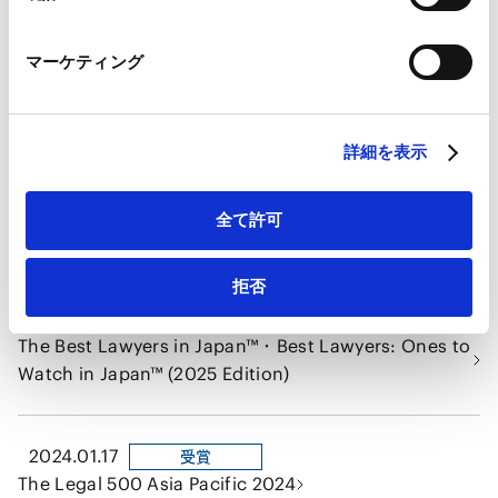
Marketo Engage免責事項/Cookieポリシー（
外部サイト
）
Who's Who Legal: Japan 2024
LinkedIn
マーケティング
LinkedIn プライバシーポリシー（
外部サイト
）
HubSpot
2024.09.12
受賞
HubSpot プライバシーポリシー（
外部サイト
）
asialaw 2024
詳細を表示
2024.08.21
受賞
全て許可
ITR World Tax Firm Rankings 2025
拒否
2024.04.18
受賞
The Best Lawyers in Japan™・Best Lawyers: Ones to
Watch in Japan™ (2025 Edition)
2024.01.17
受賞
The Legal 500 Asia Pacific 2024