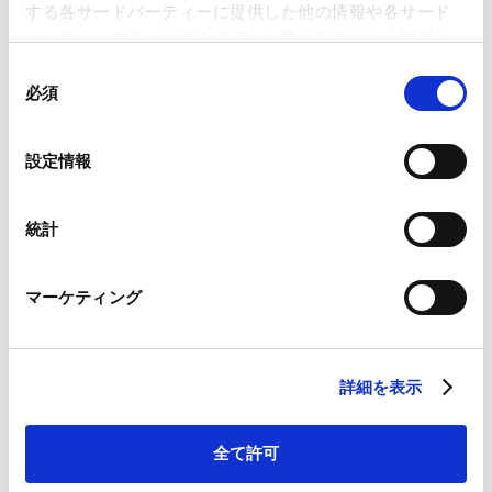
する各サードパーティーに提供した他の情報や各サード
地下鉄（MTR）のHong Kong（香港）駅下車、A出口よ
パーティーのサービスを使用した際に収集された情報と
り徒歩3分
組み合わされ、各サードパーティーによって使用される
同
ことがあります。
地下鉄（MTR）のCentral（中環）駅下車、A出口より徒
必須
意
歩4分
の
Google Analytics、Google Search Console
香港国際空港からタクシーで30分
選
設定情報
Google Analytics利用規約（
外部サイト
）
択
Googleプライバシーポリシー（
外部サイト
）
Marketo
統計
Marketo Engage免責事項/Cookieポリシー（
外部サイト
）
LinkedIn
PROFESSIONALS
マーケティング
LinkedIn プライバシーポリシー（
外部サイト
）
所属弁護士等
HubSpot
HubSpot プライバシーポリシー（
外部サイト
）
詳細を表示
横井
傑
Suguru
Yokoi
全て許可
詳細はこちら