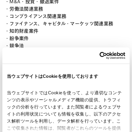
・M&A・投資・撤退案件
・労働法関連業務
・コンプライアンス関連業務
・ファイナンス、キャピタル・マーケッツ関連業務
・知的財産案件
・紛争案件
・競争法
・ビザ・出入国関連業務
また、Nakamura & Associatesは日本へのインバウンド
案件についての香港での窓口的役割も担っております。
当ウェブサイトはCookieを使用しております
アクセス
当ウェブサイトではCookieを使って、より適切なコンテ
ンツの表示やソーシャルメディア機能の提供、トラフィ
ックの分析を行っています。また閲覧者によるウェブサ
イトの利用状況についても情報を収集し、以下のアクセ
ス解析ツールを利用し、データ解析を行っています。こ
こで収集された情報は、閲覧者がこれらのツールを提供