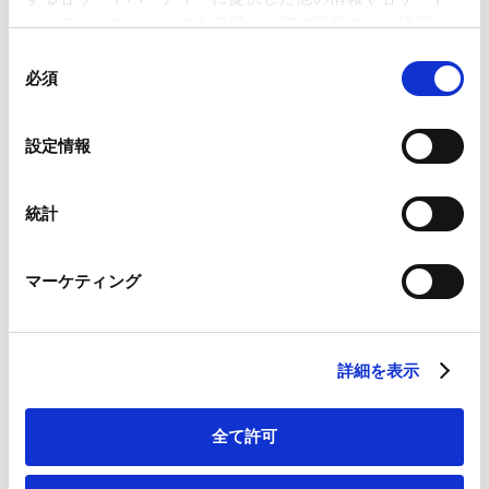
パーティーのサービスを使用した際に収集された情報と
組み合わされ、各サードパーティーによって使用される
同
当事務所のパートナー、
仲谷栄一郎弁護士
が下記セミ
ことがあります。
必須
意
ナーのパネルディスカッションにおいてパネリストを務め
の
Google Analytics、Google Search Console
ます。
選
設定情報
Google Analytics利用規約（
外部サイト
）
択
Googleプライバシーポリシー（
外部サイト
）
セミナー名：
Marketo
統計
市民セクター全国会議 2014
Marketo Engage免責事項/Cookieポリシー（
外部サイト
）
「(セミナー10)非営利組織とアドボカシー～政治的活動を
LinkedIn
マーケティング
めぐって～」
LinkedIn プライバシーポリシー（
外部サイト
）
HubSpot
HubSpot プライバシーポリシー（
外部サイト
）
日時：
詳細を表示
2014年11月22日（土）
13:00-15:30
全て許可
セミナーの詳細は下記サイトをご参照下さい。