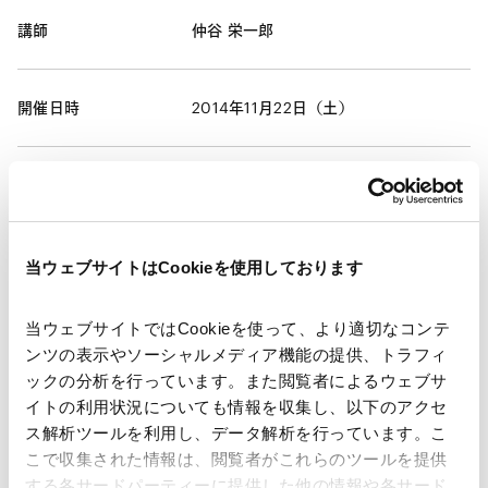
講師
仲谷 栄一郎
開催日時
2014年11月22日（土）
会場
中野セントラルパーク サウス コングレ
スクエア,東京都中野区中野4丁目10番2
号
当ウェブサイトはCookieを使用しております
運営
（主催）認定特定非営利活動法人 日
当ウェブサイトではCookieを使って、より適切なコンテ
本NPOセンター
ンツの表示やソーシャルメディア機能の提供、トラフィ
ックの分析を行っています。また閲覧者によるウェブサ
イトの利用状況についても情報を収集し、以下のアクセ
業務分野
コーポレート
企業法務一般
税務
ス解析ツールを利用し、データ解析を行っています。こ
タックスアドバイス・プランニング
こで収集された情報は、閲覧者がこれらのツールを提供
する各サードパーティーに提供した他の情報や各サード