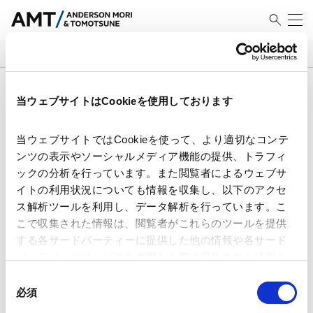
SEARCH
検索結果
当ウェブサイトはCookieを使用しております
当ウェブサイトではCookieを使って、より適切なコンテ
ンツの表示やソーシャルメディア機能の提供、トラフィ
ックの分析を行っています。また閲覧者によるウェブサ
CCS価格差支援制度が契約実務に
イトの利用状況についても情報を収集し、以下のアクセ
与える影響について
ス解析ツールを利用し、データ解析を行っています。こ
こで収集された情報は、閲覧者がこれらのツールを提供
2026.08.04
する各サードパーティーに提供した他の情報や各サード
パーティーのサービスを使用した際に収集された情報と
組み合わされ、各サードパーティーによって使用される
同
GX-ETS時代のエネルギー契約実務
ことがあります。
必須
について
意
の