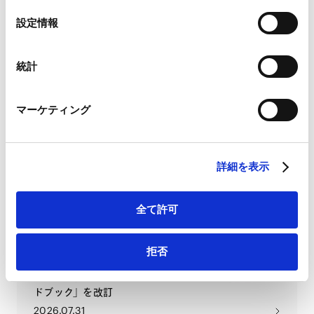
Google Analytics、Google Search Console
2026.08.03
選
設定情報
Google Analytics利用規約（
外部サイト
）
択
Googleプライバシーポリシー（
外部サイト
）
Marketo
Lexology In-Depth: Asset
統計
Marketo Engage免責事項/Cookieポリシー（
外部サイト
）
Management - Edition 15 (Japan
Chapter)
LinkedIn
マーケティング
LinkedIn プライバシーポリシー（
外部サイト
）
2026.08.01
HubSpot
HubSpot プライバシーポリシー（
外部サイト
）
法実務の交差点【M&A編】：第4
詳細を表示
回 M&A×労働法—スキームに応じ
た雇用承継と労務リスクの実務
全て許可
2026.07.31
拒否
特許庁、「特許・実用新案審査基
準」・「特許・実用新案審査ハン
ドブック」を改訂
2026.07.31