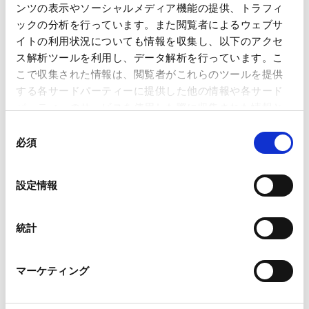
ンツの表示やソーシャルメディア機能の提供、トラフィ
ハイブリット開催セミナー「カーボン・クレジット取
ックの分析を行っています。また閲覧者によるウェブサ
引に関する最新事情－脱炭素（カーボンネットゼロ）
イトの利用状況についても情報を収集し、以下のアクセ
の実現に向けて」（リアル開催・オンライン配信）
ス解析ツールを利用し、データ解析を行っています。こ
2024.04.22
こで収集された情報は、閲覧者がこれらのツールを提供
する各サードパーティーに提供した他の情報や各サード
The Developments and Challenges in Human
パーティーのサービスを使用した際に収集された情報と
Rights in Japan
組み合わされ、各サードパーティーによって使用される
同
2024.04.06
ことがあります。
必須
意
の
Google Analytics、Google Search Console
選
ESG投資と法務対応の実務 ～ サステナビリティ情報開
設定情報
Google Analytics利用規約（
外部サイト
）
択
示の動向も踏まえて ～
Googleプライバシーポリシー（
外部サイト
）
2023.03.02
Marketo
統計
Marketo Engage免責事項/Cookieポリシー（
外部サイト
）
LinkedIn
太陽光発電事業のセカンダリー取引実務及び近時の制
マーケティング
LinkedIn プライバシーポリシー（
外部サイト
）
度改正の動向
HubSpot
2023.02.14
HubSpot プライバシーポリシー（
外部サイト
）