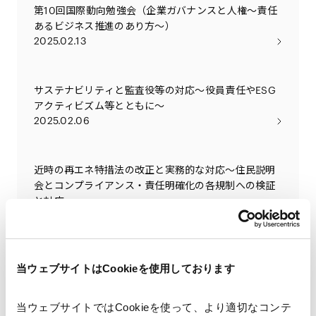
第10回国際動向勉強会（企業ガバナンスと人権～責任
あるビジネス推進のあり方～）
2025.02.13
サステナビリティと監査役等の対応～役員責任やESG
アクティビズム等とともに～
2025.02.06
近時の再エネ特措法の改正と実務的な対応〜住民説明
会とコンプライアンス・責任明確化の各規制への検証
と対応〜
2024.10.29
Be ESG-prepared for an M&A transaction
当ウェブサイトはCookieを使用しております
2024.10.25
当ウェブサイトではCookieを使って、より適切なコンテ