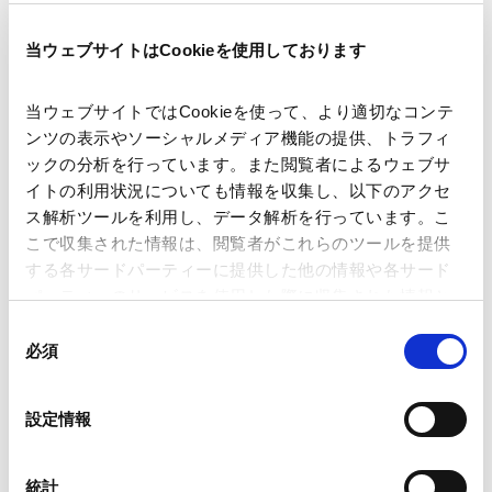
当ウェブサイトはCookieを使用しております
著者
臼杵 善治
髙嵜 直子
松本 千佳
関連弁護士等
当ウェブサイトではCookieを使って、より適切なコンテ
ンツの表示やソーシャルメディア機能の提供、トラフィ
ックの分析を行っています。また閲覧者によるウェブサ
掲載誌・刊号
商事法務ポータル
イトの利用状況についても情報を収集し、以下のアクセ
ス解析ツールを利用し、データ解析を行っています。こ
こで収集された情報は、閲覧者がこれらのツールを提供
海外法務
欧州法務
する各サードパーティーに提供した他の情報や各サード
パーティーのサービスを使用した際に収集された情報と
組み合わされ、各サードパーティーによって使用される
業務分野
コーポレート
独禁法・競争法
同
ことがあります。
必須
国際通商および経済安全保障
意
の
Google Analytics、Google Search Console
選
設定情報
Google Analytics利用規約（
外部サイト
）
産業分野
通信・メディア・エンターテインメント
択
Googleプライバシーポリシー（
外部サイト
）
Marketo
統計