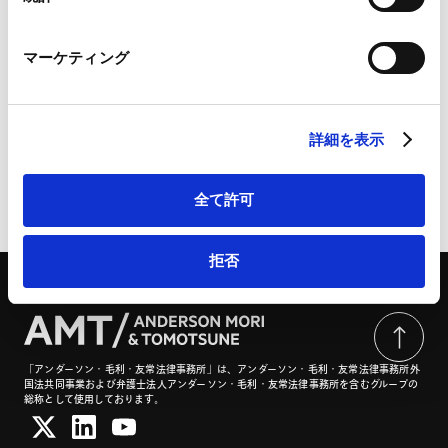
Marketo Engage免責事項/Cookieポリシー（
外部サイト
）
LinkedIn
欧州委員会が外国補助金規制に基づきUAE企業による買
マーケティング
LinkedIn プライバシーポリシー（
外部サイト
）
収を条件付きで承認 | 商事法務ポータル
HubSpot
HubSpot プライバシーポリシー（
外部サイト
）
詳細を表示
全て許可
ページのシェアはこちらから
拒否
「アンダーソン・毛利・友常法律事務所」は、アンダーソン・毛利・友常法律事務所外
国法共同事業および弁護士法人アンダーソン・毛利・友常法律事務所を含むグループの
総称として使用しております。