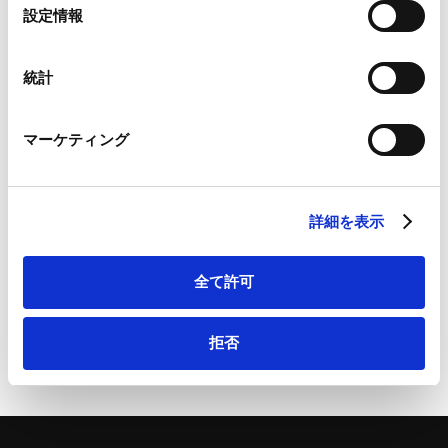
選
設定情報
Google Analytics利用規約（
外部サイト
）
択
Googleプライバシーポリシー（
外部サイト
）
Marketo
統計
Marketo Engage免責事項/Cookieポリシー（
外部サイト
）
詳細
LinkedIn
マーケティング
LinkedIn プライバシーポリシー（
外部サイト
）
HubSpot
HubSpot プライバシーポリシー（
外部サイト
）
Q&Aでわかる 米国・英国における外資による投資規制
のポイント及び対策（前編：規制範囲） | MARR
詳細を表示
Online
全て許可
拒否
ページのシェアはこちらから