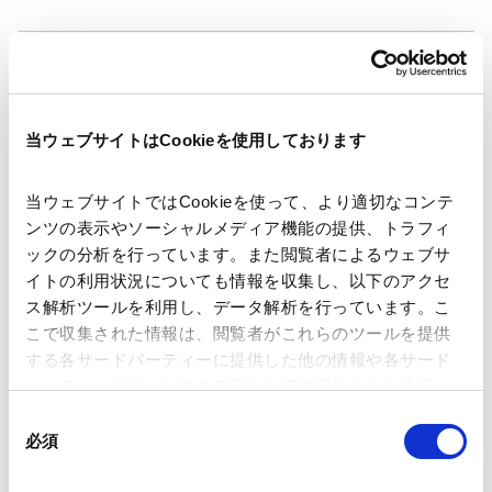
著者
龍野 滋幹 (共著)
内藤央真
水本 啓太 (共著)
関連弁護士等
中林 憲一 (共著)
当ウェブサイトはCookieを使用しております
出版社
株式会社レコフデータ
当ウェブサイトではCookieを使って、より適切なコンテ
ンツの表示やソーシャルメディア機能の提供、トラフィ
掲載誌・刊号
MARR Online (2023年7月号 345号)
ックの分析を行っています。また閲覧者によるウェブサ
イトの利用状況についても情報を収集し、以下のアクセ
ス解析ツールを利用し、データ解析を行っています。こ
発行年月日
2023年6月1日
こで収集された情報は、閲覧者がこれらのツールを提供
する各サードパーティーに提供した他の情報や各サード
パーティーのサービスを使用した際に収集された情報と
海外法務
米国法務
英国法務
組み合わされ、各サードパーティーによって使用される
同
ことがあります。
必須
意
の
業務分野
コーポレート
M&A等
Google Analytics、Google Search Console