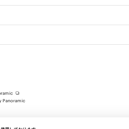
oramic
gy Panoramic