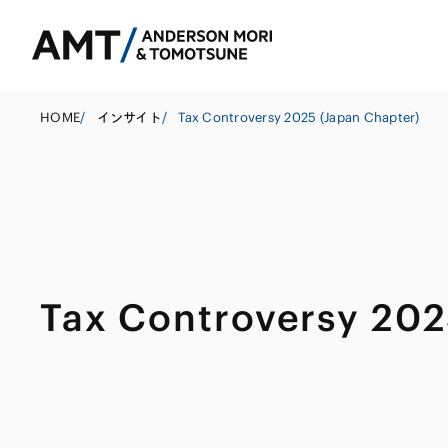
HOME
/
インサイト
/
Tax Controversy 2025 (Japan Chapter)
東京
大阪
名古屋
コーポレート
銀行
東アジア
Tax Controversy 202
M&A等
証券
南アジア
規制当局対応・
保険
東南アジア
キャピタル・マ
信託