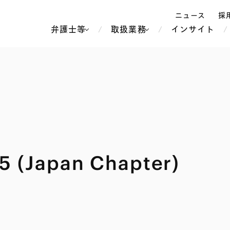
ニュース
採
弁護士等
取扱業務
インサイト
弁
ス
北京
シンガポール
上海
ハノイ
香港
ホーチミン
人事・労務
不動産・REIT
オセアニア
メディア・
製紙
中南米
5 (Japan Chapter)
メント
知的財産
運輸・物流
北米
食品・飲料
中東アジア
独禁法・競
危機管理
Tech／データ／IT・通信等
通信・メディア・エンター
ヨーロッパ
ブランド・
ロシア・CIS
テインメント
税務
ーケッツ
ライフサイエンス
鉄鋼・金属
情報産業・インターネッ
ウェルス・