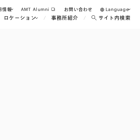
用情報
AMT Alumni
お問い合わせ
Language
ロケーション
事務所紹介
サイト内検索
日本語
護士採用
English
タッフ採用
中文(簡体)
バンコク
ロンドン
ジャカルタ
ブリュッセル
マレーシア
パリ
エンターテイン
事業再生・倒産
ホテル・レジャー・カジノ
アフリカ
国際通商および経済安全保
教育・人材
争法
障
アパレル
政府・地方公共団体・公的
海外法務
機関
マネジメント
サステナビリティ法務
FinTech