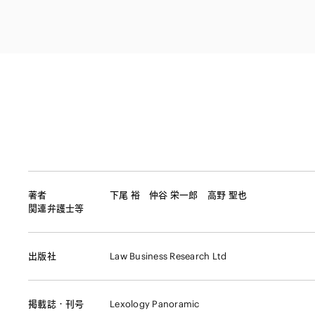
ファイナンス
その他金融
不動産
資源・エネルギ
プライベート・
アセットマネジ
著者
下尾 裕
仲谷 栄一郎
高野 聖也
関連弁護士等
出版社
Law Business Research Ltd
掲載誌・刊号
Lexology Panoramic