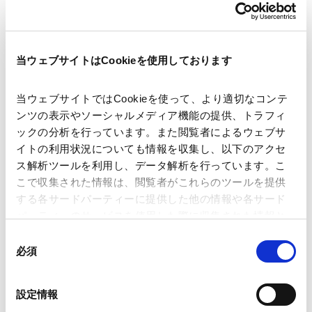
著者
下尾 裕
関連弁護士等
当ウェブサイトはCookieを使用しております
当ウェブサイトではCookieを使って、より適切なコンテ
出版社
株式会社ぎょうせい
ンツの表示やソーシャルメディア機能の提供、トラフィ
ックの分析を行っています。また閲覧者によるウェブサ
イトの利用状況についても情報を収集し、以下のアクセ
掲載誌・刊号
法律のひろば 2024年8月号
ス解析ツールを利用し、データ解析を行っています。こ
こで収集された情報は、閲覧者がこれらのツールを提供
する各サードパーティーに提供した他の情報や各サード
発行年月日
2024年8月
パーティーのサービスを使用した際に収集された情報と
組み合わされ、各サードパーティーによって使用される
同
ことがあります。
必須
意
業務分野
不動産
不動産取引・不動産投資
税務
の
タックスアドバイス・プランニング
Google Analytics、Google Search Console
選
ウェルス・マネジメント
設定情報
Google Analytics利用規約（
外部サイト
）
択