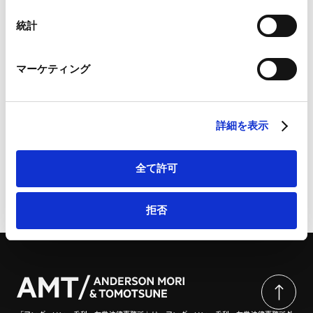
Googleプライバシーポリシー（
外部サイト
）
Marketo
統計
Marketo Engage免責事項/Cookieポリシー（
外部サイト
）
LinkedIn
詳細
マーケティング
LinkedIn プライバシーポリシー（
外部サイト
）
HubSpot
HubSpot プライバシーポリシー（
外部サイト
）
法律のひろば | 株式会社ぎょうせい
詳細を表示
全て許可
ページのシェアはこちらから
拒否