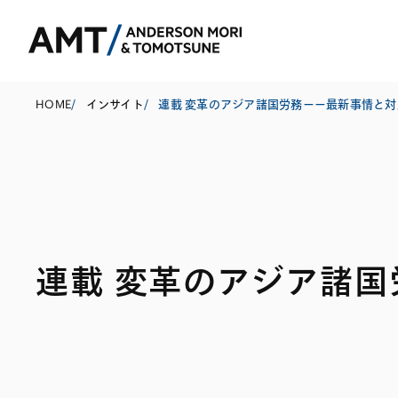
HOME
/
インサイト
/
東京
大阪
名古屋
コーポレート
銀行
東アジア
連載 変革のアジア諸国
M&A等
証券
南アジア
規制当局対応・
保険
東南アジア
キャピタル・マ
信託