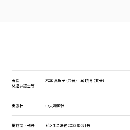
ファイナンス
その他金融
不動産
資源・エネルギ
プライベート・
アセットマネジ
著者
木本 真理子 (共著)
呉 曉青 (共著)
関連弁護士等
出版社
中央経済社
掲載誌・刊号
ビジネス法務2022年6月号