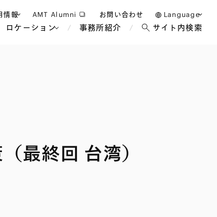
用情報
AMT Alumni
お問い合わせ
Language
ロケーション
事務所紹介
サイト内検索
日本語
護士採用
English
タッフ採用
中文(簡体)
バンコク
ロンドン
ジャカルタ
ブリュッセル
マレーシア
パリ
エンターテイン
事業再生・倒産
ホテル・レジャー・カジノ
アフリカ
（最終回 台湾）
国際通商および経済安全保
教育・人材
争法
障
アパレル
政府・地方公共団体・公的
海外法務
機関
マネジメント
サステナビリティ法務
FinTech