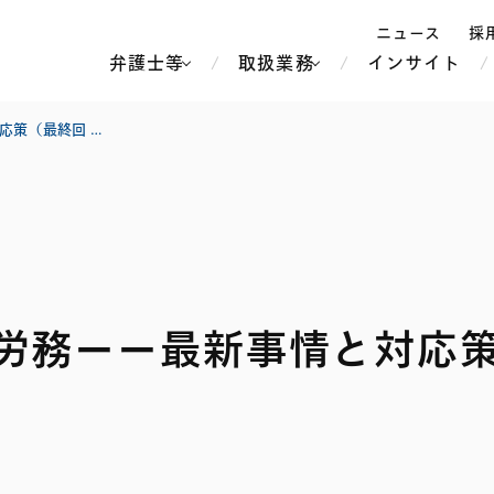
ニュース
採
弁護士等
取扱業務
インサイト
弁
連載 変革のアジア諸国労務ーー最新事情と対応策（最終回 台湾）
ス
北京
シンガポール
上海
ハノイ
香港
ホーチミン
人事・労務
不動産・REIT
オセアニア
メディア・
製紙
中南米
労務ーー最新事情と対応策
メント
知的財産
運輸・物流
北米
食品・飲料
中東アジア
独禁法・競
危機管理
Tech／データ／IT・通信等
通信・メディア・エンター
ヨーロッパ
ブランド・
ロシア・CIS
テインメント
税務
ーケッツ
ライフサイエンス
鉄鋼・金属
情報産業・インターネッ
ウェルス・