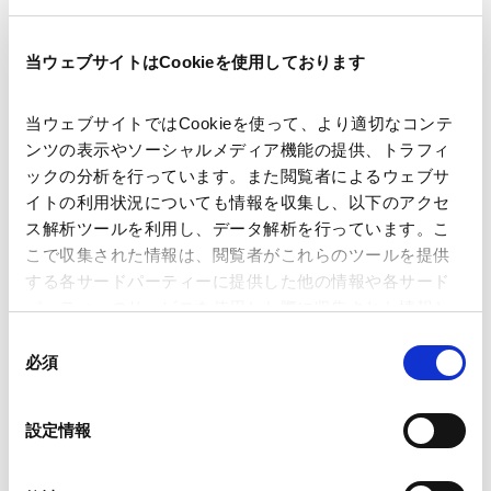
当ウェブサイトはCookieを使用しております
当ウェブサイトではCookieを使って、より適切なコンテ
ンツの表示やソーシャルメディア機能の提供、トラフィ
ックの分析を行っています。また閲覧者によるウェブサ
田中
収
宮野
勉
イトの利用状況についても情報を収集し、以下のアクセ
Osamu
Tanaka
Tsutomu
Miyano
ス解析ツールを利用し、データ解析を行っています。こ
こで収集された情報は、閲覧者がこれらのツールを提供
東京
東京
する各サードパーティーに提供した他の情報や各サード
パートナー
パートナー
パーティーのサービスを使用した際に収集された情報と
組み合わされ、各サードパーティーによって使用される
同
ことがあります。
必須
意
の
Google Analytics、Google Search Console
選
設定情報
Google Analytics利用規約（
外部サイト
）
択
Googleプライバシーポリシー（
外部サイト
）