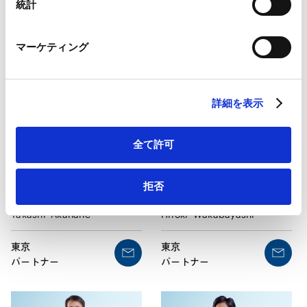
増田
健一
赤上
博人
Marketo
統計
Marketo Engage免責事項/Cookieポリシー（
外部サイト
）
Kenichi
Masuda
Hirohito
Akagami
LinkedIn
マーケティング
LinkedIn プライバシーポリシー（
外部サイト
）
東京
東京
パートナー
パートナー
HubSpot
HubSpot プライバシーポリシー（
外部サイト
）
詳細を表示
全て許可
拒否
若林
弘樹
赤羽
貴
Hiroki
Wakabayashi
Takashi
Akahane
東京
東京
パートナー
パートナー