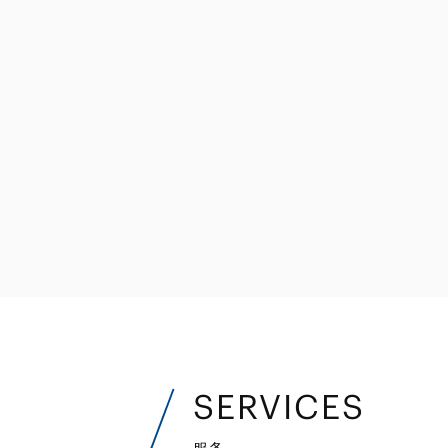
金融和金融机构
能源和自然资源
不动产
私募股权基金
资产管理
SERVICES