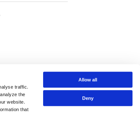
）
Allow all
lyse traffic.
联系我们
司法务
并购
劳动与雇用
争议解决
可持续性
 analyze the
Deny
our website.
formation that
专业人员
SITE MAP
服务
使用条款
法务视野
隐私政策
关于我们
欧洲各国数据主体隐私政策
事务所地图
COOKIE政策