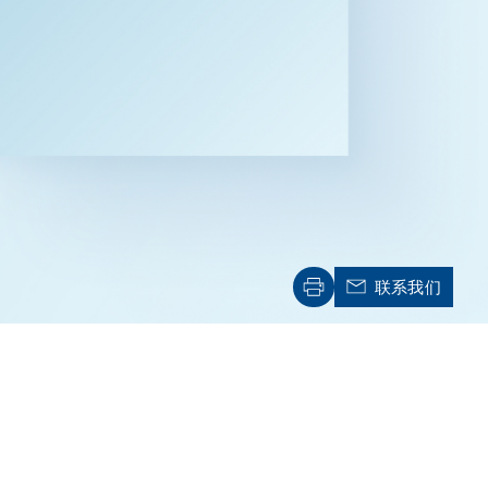
资源
售
航空/航天
AI/技术
设施
联系我们