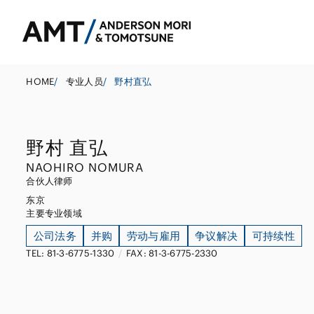
HOME
/
专业人员
/
野村直弘
野村 直弘
东京
NAOHIRO NOMURA
大阪
合伙人律师
东京
银行
名古屋
公司法务
东亚
主要专业领域
证券
并购
南亚
公司法务
并购
劳动与雇用
争议解决
可持续性
TEL: 81-3-6775-1330
/
FAX: 81-3-6775-2330
保险
政府调查和危机
东南亚
信托
资本市场
其他金融行业