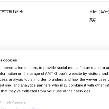
二东京律师协会
日语（母语
英语
s cookies
personalise content, to provide social media features and to ana
 81-3-6775-1330
/
FAX: 81-3-6775-2330
公
nformation on the usage of AMT Group's website by visitors and
ccess analysis tools in order to understand how the viewer uses 
ertising and analytics partners who may combine it with other in
that they’ve collected from your use of their services.
 Search Console
 Service [
External link
]