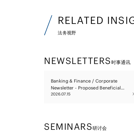
RELATED INSI
法务视野
NEWSLETTERS
时事通讯
Banking & Finance / Corporate
Newsletter - Proposed Beneficial
2026.07.15
Shareholder Identification System in
the Companies Act Reform Package
SEMINARS
研讨会