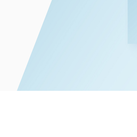
能源和自然
学和生物技术
消费品和零
争议解决
体育
贸易
汽车、船舶和机械
建筑和基础
化学