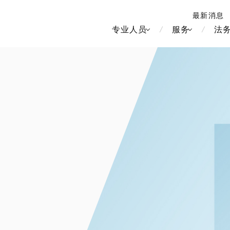
最新消息
专业人员
服务
法
北京
新加坡
上海
河内
房地产和房地产投资信托
造纸
香港
胡志明
劳动与雇用
大洋洲
媒体和娱乐
中南美洲
运输和物流
食品·饮料
知识产权
北美洲
竞争法/反垄
中东亚洲
电信、媒体和娱乐
品牌和服装
管理
Tech/数据/IT/电信
欧洲
税务
俄罗斯/CIS
IT、互联网和安全
金属
生命科学
财富管理
医疗、医药、保健、生命科
电子产品和