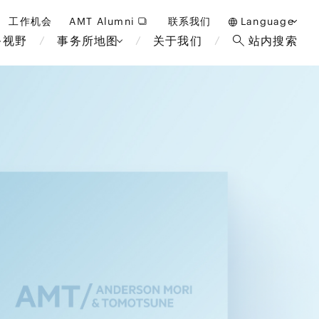
工作机会
AMT Alumni
联系我们
Language
务视野
事务所地图
关于我们
站内搜索
日本語
English
中文(簡体)
曼谷
伦敦
雅加达
布鲁塞
酒店，度假和博彩
马来西亚
巴黎
重整/无力偿付和破产
非洲
教育和人力资源
断法
经济安全保障与国际贸易
政府和公共部门
国际业务
金融科技(FinTech)
可持续性
设备
数字化