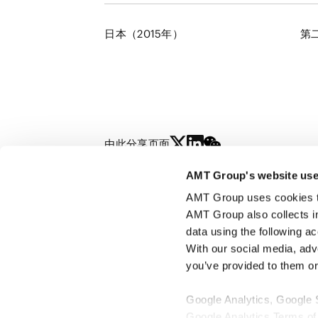
日本（2015年）
第
由此分享页面
AMT Group's website use
野村 直弘
AMT Group uses cookies to 
TEL:
NAOHIRO NOMURA
AMT Group also collects i
data using the following a
With our social media, adv
you’ve provided to them or 
Google Analytics, Google
Google Analytics Terms of