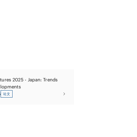
tures 2025 - Japan: Trends
elopments
6
论文