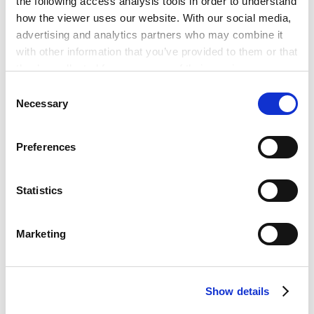
the following access analysis tools in order to understand
外国语大学日本文化经济学院（文学士）
how the viewer uses our website. With our social media,
2012年2月 – 2015年6月
advertising and analytics partners who may combine it
开泽律师事务所
with other information that you’ve provided to them or that
2018年6月
they’ve collected from your use of their services.
华东政法大学经济法学院（法学硕士）
Consent
2018年7月
Google Analytics, Google Search Console
Necessary
日本安德森·毛利·友常律师事务所驻上海代表处
Selection
Google Analytics Terms of Service [
External link
]
Google Privacy Policy [
External link
]
Preferences
Marketo
PROFESSIONAL ADMISSIONS
Marketo Engage Disclaimer/Cookie Policy [
External
link
]
执业许可和登录
Statistics
LinkedIn
LinkedIn Privacy Policy [
External link
]
Marketing
HubSpot
2011年取得法律职业资格，但根据有关中国法律不能作
HubSpot Privacy Policy [
External link
]
为中国执业律师执业
LANGUAGES
Show details
使用语言