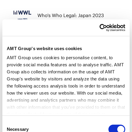
Who's Who Legal: Japan 2023
VIEW ALL
AMT Group's website uses cookies
AMT Group uses cookies to personalise content, to
provide social media features and to analyse traffic. AMT
Group also collects information on the usage of AMT
Group's website by visitors and analyze the data using
RELATED INSIGHTS
the following access analysis tools in order to understand
how the viewer uses our website. With our social media,
法务视野
advertising and analytics partners who may combine it
with other information that you’ve provided to them or that
they’ve collected from your use of their services.
NEWSLETTERS
Consent
Google Analytics, Google Search Console
时事通讯
Necessary
Selection