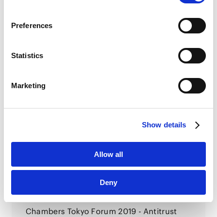
Google Analytics Terms of Service [
External link
]
Google Privacy Policy [
External link
]
Preferences
COMPETITION LAW LEGAL UPDATE（2022年
Marketo
1月）
Marketo Engage Disclaimer/Cookie Policy [
External
2022.01.31
link
]
Statistics
LinkedIn
LinkedIn Privacy Policy [
External link
]
Marketing
HubSpot
订阅新闻电子报
HubSpot Privacy Policy [
External link
]
SEMINARS
Show details
研讨会
Allow all
台湾反垄断法～最新动向与业务重点～
2019.06.10
Deny
Chambers Tokyo Forum 2019 - Antitrust