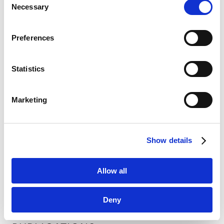
Google Analytics, Google Search Console
Necessary
Selection
Google Analytics Terms of Service [
External link
]
Google Privacy Policy [
External link
]
Chambers Asia-Pacific 2025
Preferences
Marketo
Marketo Engage Disclaimer/Cookie Policy [
External
link
]
Statistics
LinkedIn
VIEW ALL
LinkedIn Privacy Policy [
External link
]
Marketing
HubSpot
HubSpot Privacy Policy [
External link
]
Show details
RELATED INSIGHTS
Allow all
法务视野
Deny