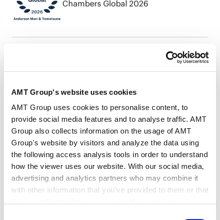
Chambers Global 2026
Chambers Asia-Pacific 2026
AMT Group's website uses cookies
AMT Group uses cookies to personalise content, to
provide social media features and to analyse traffic. AMT
The Best Lawyers in Japan™・Best
Lawyers: Ones to Watch in Japan™
Group also collects information on the usage of AMT
(2026 Edition)
Group's website by visitors and analyze the data using
the following access analysis tools in order to understand
how the viewer uses our website. With our social media,
advertising and analytics partners who may combine it
Chambers Global 2025
with other information that you’ve provided to them or that
they’ve collected from your use of their services.
Consent