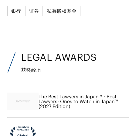
银行
证券
私募股权基金
LEGAL AWARDS
获奖经历
The Best Lawyers in Japan™・Best
Lawyers: Ones to Watch in Japan™
(2027 Edition)