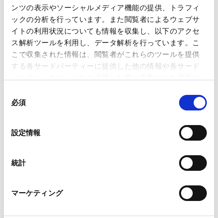
著書・論文等
ンツの表示やソーシャルメディア機能の提供、トラフィ
ックの分析を行っています。また閲覧者によるウェブサ
イトの利用状況についても情報を収集し、以下のアクセ
Lexology Panoramic: Construction 2027
ス解析ツールを利用し、データ解析を行っています。こ
(Japan Chapter)
こで収集された情報は、閲覧者がこれらのツールを提供
2026.06.25
論文
する各サードパーティーに提供した他の情報や各サード
パーティーのサービスを使用した際に収集された情報と
組み合わされ、各サードパーティーによって使用される
同
Environment & Climate Regulation 2026
ことがあります。
必須
意
2025.10.23
論文
の
Google Analytics、Google Search Console
選
設定情報
Google Analytics利用規約（
外部サイト
）
択
Googleプライバシーポリシー（
外部サイト
）
Marketo
統計
CAREER
Marketo Engage免責事項/Cookieポリシー（
外部サイト
）
LinkedIn
経歴
マーケティング
LinkedIn プライバシーポリシー（
外部サイト
）
HubSpot
HubSpot プライバシーポリシー（
外部サイト
）