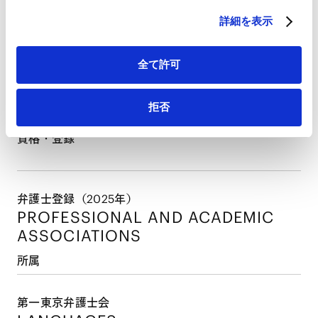
2024年3月
詳細を表示
慶應義塾大学法科大学院（法務博士（専門職））
2025年4月
最高裁判所司法研修所修了（77期）・当事務所入所
全て許可
拒否
PROFESSIONAL ADMISSIONS
資格・登録
弁護士登録（2025年）
PROFESSIONAL AND
ACADEMIC
ASSOCIATIONS
所属
第一東京弁護士会