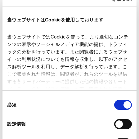
プロジェクト・ファイナンス
PPP/PFI/コンセッション
当ウェブサイトはCookieを使用しております
その他の取扱分野
ファイナンス
当ウェブサイトではCookieを使って、より適切なコンテ
アセット・ファイナンス
ンツの表示やソーシャルメディア機能の提供、トラフィ
不動産
ックの分析を行っています。また閲覧者によるウェブサ
不動産ファイナンス
／
REIT
イトの利用状況についても情報を収集し、以下のアクセ
産業分野
ス解析ツールを利用し、データ解析を行っています。こ
こで収集された情報は、閲覧者がこれらのツールを提供
する各サードパーティーに提供した他の情報や各サード
資源・エネルギー
不動産・REIT
パーティーのサービスを使用した際に収集された情報と
組み合わされ、各サードパーティーによって使用される
同
ことがあります。
必須
意
の
Google Analytics、Google Search Console
選
設定情報
Google Analytics利用規約（
外部サイト
）
CAREER
択
Googleプライバシーポリシー（
外部サイト
）