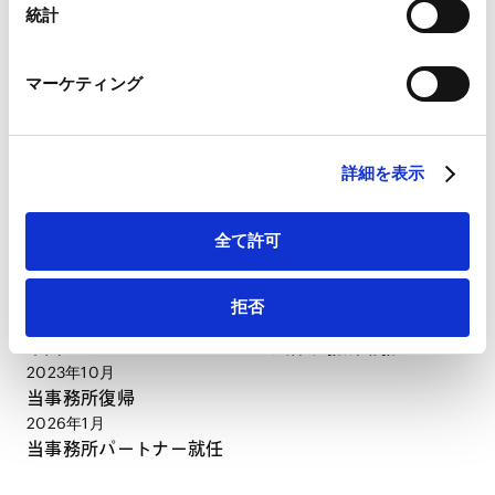
Marketo
経歴
統計
Marketo Engage免責事項/Cookieポリシー（
外部サイト
）
LinkedIn
マーケティング
LinkedIn プライバシーポリシー（
外部サイト
）
2012年3月
HubSpot
慶應義塾大学法学部（法学士）
HubSpot プライバシーポリシー（
外部サイト
）
2014年12月
最高裁判所司法研修所修了（67期）
詳細を表示
2015年1月
当事務所入所
全て許可
2022年5月
米国University of California, Los Angeles School of
Law (LL.M.)
拒否
2022年10月 - 2023年7月
米国ホノルルのCarlsmith Ball法律事務所勤務
2023年10月
当事務所復帰
2026年1月
当事務所パートナー就任