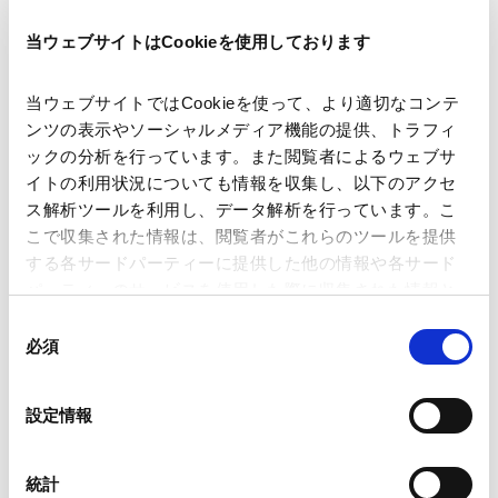
当ウェブサイトはCookieを使用しております
配信申し込み
VIEW ALL
当ウェブサイトではCookieを使って、より適切なコンテ
SEMINARS
ンツの表示やソーシャルメディア機能の提供、トラフィ
セミナー
ックの分析を行っています。また閲覧者によるウェブサ
イトの利用状況についても情報を収集し、以下のアクセ
ス解析ツールを利用し、データ解析を行っています。こ
不祥事対応・危機管理の基本と類型別ポイン
こで収集された情報は、閲覧者がこれらのツールを提供
ト ～サステナビリティ経営時代における危機
する各サードパーティーに提供した他の情報や各サード
2024.04.18
管理の実務～「競争法違反事案」
パーティーのサービスを使用した際に収集された情報と
組み合わされ、各サードパーティーによって使用される
同
ことがあります。
必須
PUBLICATIONS
意
著書・論文等
の
Google Analytics、Google Search Console
選
設定情報
Google Analytics利用規約（
外部サイト
）
択
Q&A BtoCビジネスと企業の法実務対応 消費
Googleプライバシーポリシー（
外部サイト
）
者庁所管主要９法令から理解する
Marketo
統計