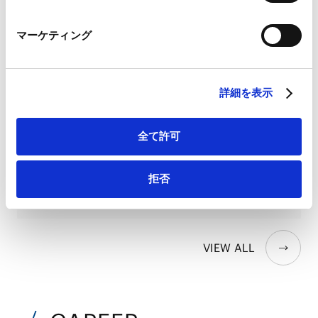
2026.05.18
Marketo Engage免責事項/Cookieポリシー（
外部サイト
）
著書
LinkedIn
マーケティング
LinkedIn プライバシーポリシー（
外部サイト
）
HubSpot
下請法改正で企業対応が変わること、変わら
HubSpot プライバシーポリシー（
外部サイト
）
ないこと
詳細を表示
2025.08.25
論文
全て許可
フリーランス法で行政指導加速 出版や音楽業
界、曖昧契約の解消遅れ
拒否
2025.08.22
メディア
VIEW ALL