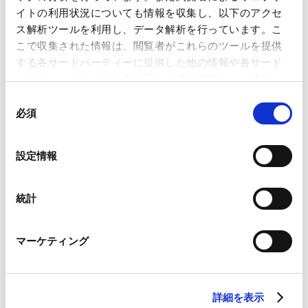
イトの利用状況についても情報を収集し、以下のアクセ
ス解析ツールを利用し、データ解析を行っています。こ
【資源・エネルギー】 Recent Developments
こで収集された情報は、閲覧者がこれらのツールを提供
in Japanese/Global Climate
する各サードパーティーに提供した他の情報や各サード
2026.01.23
Change/Carbon Credit Regulations
パーティーのサービスを使用した際に収集された情報と
Focusing on Japanese ETS (GX-ETS) and
組み合わされ、各サードパーティーによって使用される
同
other developments
ことがあります。
必須
意
配信申し込み
VIEW ALL
の
Google Analytics、Google Search Console
選
設定情報
Google Analytics利用規約（
外部サイト
）
択
Googleプライバシーポリシー（
外部サイト
）
CAREER
Marketo
統計
Marketo Engage免責事項/Cookieポリシー（
外部サイト
）
経歴
LinkedIn
マーケティング
LinkedIn プライバシーポリシー（
外部サイト
）
HubSpot
2023年3月
HubSpot プライバシーポリシー（
外部サイト
）
東京学芸大学教育学部（教育学士）
詳細を表示
2024年3月