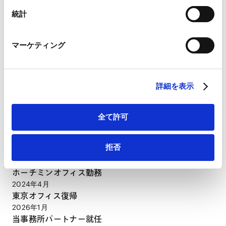
Marketo
統計
Marketo Engage免責事項/Cookieポリシー（
外部サイト
）
CAREER
LinkedIn
マーケティング
LinkedIn プライバシーポリシー（
外部サイト
）
経歴
HubSpot
HubSpot プライバシーポリシー（
外部サイト
）
詳細を表示
2014年3月
東京大学法科大学院（法務博士（専門職））
2015年12月
全て許可
最高裁判所司法研修所修了（68期）・当事務所入所
2022年5月
拒否
米国Cornell Law School (LL.M.)
2022年9月 - 2024年3月
ホーチミンオフィス勤務
2024年4月
東京オフィス復帰
2026年1月
当事務所パートナー就任