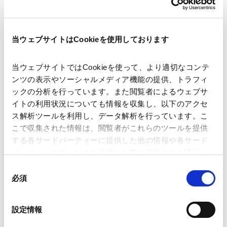
ファイナンス
金融規制法（レギュラトリー）
アセットマネジメント/投資ファンド
当ウェブサイトはCookieを使用しております
アセット・ファイナンス
デジタル証券
当ウェブサイトではCookieを使って、より適切なコンテ
不動産
ンツの表示やソーシャルメディア機能の提供、トラフィ
不動産取引・不動産投資
不動産ファイナンス
ックの分析を行っています。また閲覧者によるウェブサ
イトの利用状況についても情報を収集し、以下のアクセ
REIT
ス解析ツールを利用し、データ解析を行っています。こ
海外法務
こで収集された情報は、閲覧者がこれらのツールを提供
する各サードパーティーに提供した他の情報や各サード
ベトナム法務
パーティーのサービスを使用した際に収集された情報と
産業分野
組み合わされ、各サードパーティーによって使用される
同
ことがあります。
必須
意
証券
アセットマネジメント
不動産・REIT
の
Google Analytics、Google Search Console
選
設定情報
Google Analytics利用規約（
外部サイト
）
択
Googleプライバシーポリシー（
外部サイト
）