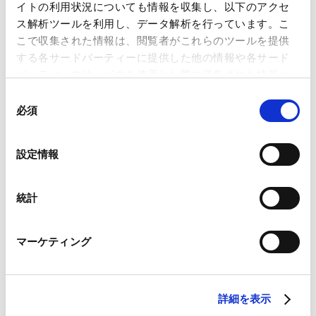
RELATED INSIGHTS
イトの利用状況についても情報を収集し、以下のアクセ
ス解析ツールを利用し、データ解析を行っています。こ
インサイト
こで収集された情報は、閲覧者がこれらのツールを提供
する各サードパーティーに提供した他の情報や各サード
パーティーのサービスを使用した際に収集された情報と
組み合わされ、各サードパーティーによって使用される
NEWSLETTERS
同
ことがあります。
必須
ニュースレター
意
の
Google Analytics、Google Search Console
選
設定情報
【経済安全保障・通商_税務】令和8年度関税
Google Analytics利用規約（
外部サイト
）
択
改正についてー不当廉売（AD）関税に係る迂
Googleプライバシーポリシー（
外部サイト
）
2026.05.18
Marketo
回防止制度の創設等ー
統計
Marketo Engage免責事項/Cookieポリシー（
外部サイト
）
LinkedIn
マーケティング
LinkedIn プライバシーポリシー（
外部サイト
）
【経済安全保障・通商_税務】輸入貨物に係る
HubSpot
少額免税制度の見直しを巡る動向―令和8年度
HubSpot プライバシーポリシー（
外部サイト
）
2026.01.15
税制改正大綱および令和8年度関税改正の答申
詳細を表示
―