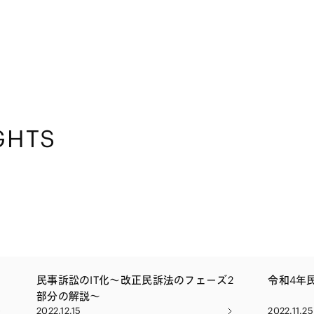
GHTS
民事訴訟のIT化～改正民訴法のフェーズ2
令和4年
お
部分の解説～
2022.12.15
2022.11.25