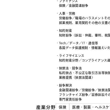
ファイナンス
保険
／
金融関連紛争
人事・労務
労働紛争
／
職場のハラスメントそ
就業規則、雇用契約その他の文書
知的財産
知財紛争（訴訟・仲裁、審判、税
Tech／データ／IT・通信等
各国データ保護規制・情報漏えい
ライフサイエンス
知的財産分野
／
コンプライアンス
独禁法・競争法
私的独占・不公正な取引方法等独
業務提携（独禁法関連）
紛争解決
金融関連紛争
／
労働紛争
／
独禁法
フランチャイズ紛争
／
証券訴訟そ
専門家責任紛争
産業分野
保険
医療・製薬・ヘルスケ