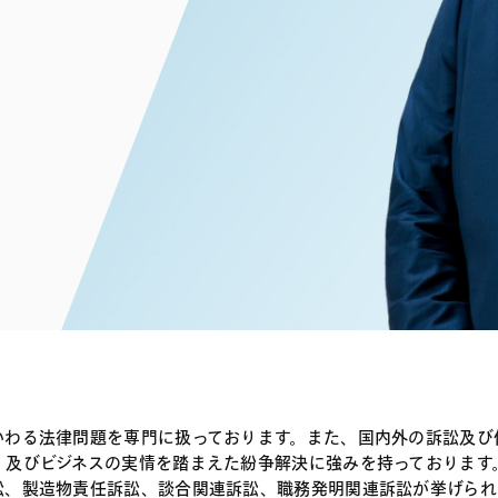
電子部品・
ト・セキュリティ
資源・エネ
ー
消費財・小
医療・製薬・ヘルスケア・
紛争解決
エクイティ
商社
ライフサイエンス・バイオ
メント
建設・土木
スポーツ
自動車・造船・機械
化学
かわる法律問題を専門に扱っております。また、国内外の訴訟及び
及びビジネスの実情を踏まえた紛争解決に強みを持っております
訟、製造物責任訴訟、談合関連訴訟、職務発明関連訴訟が挙げられ