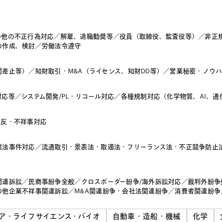
の他の不正行為対応
／
解雇、退職勧奨等
／
役員（取締役、監査役等）
／
非正
の作成、検討
／
労働法令遵守
関差止等）
／
知財取引・M&A（ライセンス、知財DD等）
／
営業秘密・ノウ
対応等
／
システム開発/PL・リコール対応
／
各種規制対応（化学物質、AI、通
違反・不祥事対応
禁法事件対応
／
流通取引・景表法・取適法・フリーランス法・不正競争防止
関連訴訟
／
民商事紛争全般
／
クロスボーダー紛争/海外訴訟対応
／
裁判外紛争
の他企業不祥事関連訴訟
／
M&A関連紛争・会社法関連紛争
／
消費者関連紛争
ア・ライフサイエンス・バイオ
自動車・造船・機械
化学