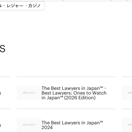
ル・レジャー・カジノ
S
・
The Best Lawyers in Japan™・
h
Best Lawyers: Ones to Watch
in Japan™ (2026 Edition)
・
The Best Lawyers in Japan™
h
2024