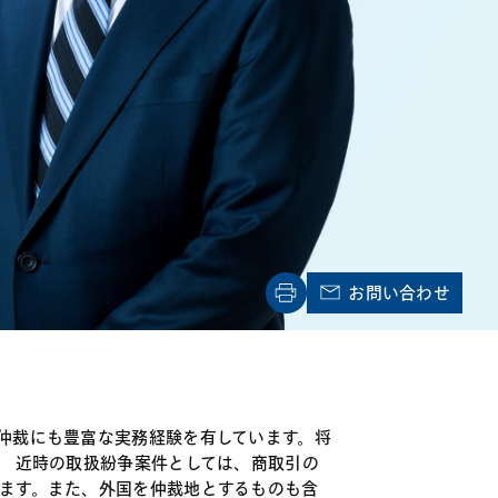
電子機器
ルギー
デジタル
売
航空・宇宙
AI・テクノロジー
・インフラ
お問い合わせ
仲裁にも豊富な実務経験を有しています。将
。 近時の取扱紛争案件としては、商取引の
ます。また、外国を仲裁地とするものも含