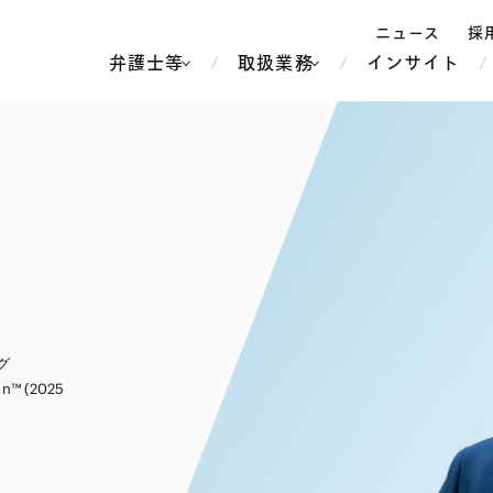
ニュース
採
弁護士等
取扱業務
インサイト
弁
ス
北京
シンガポール
上海
ハノイ
香港
ホーチミン
人事・労務
不動産・REIT
オセアニア
メディア・
製紙
中南米
メント
グ
知的財産
運輸・物流
北米
食品・飲料
中東アジア
an™ (2025
独禁法・競
危機管理
Tech／データ／IT・通信等
通信・メディア・エンター
ヨーロッパ
ブランド・
ロシア・CIS
テインメント
税務
ーケッツ
ライフサイエンス
鉄鋼・金属
情報産業・インターネッ
ウェルス・