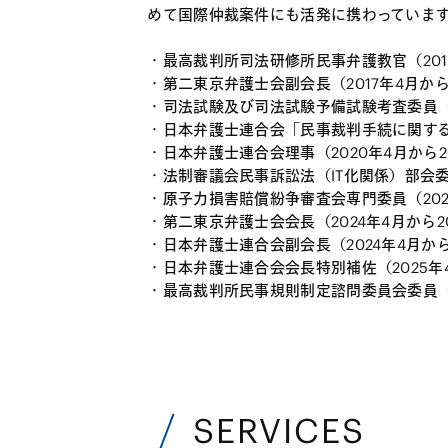
めて国際仲裁案件にも活発に携わっています
・最高裁判所司法研修所民事弁護教官（2010
・第二東京弁護士会副会長（2017年4月から
・司法試験及び司法試験予備試験考査委員（民事
・日本弁護士連合会「民事裁判手続に関する委
・日本弁護士連合会理事（2020年4月から20
・法制審議会民事訴訟法（IT化関係）部会委員
・原子力損害賠償紛争審査会専門委員（2022
・第二東京弁護士会会長（2024年4月から2
・日本弁護士連合会副会長（2024年4月から
・日本弁護士連合会会長特別補佐（2025年4
・最高裁判所民事規則制定諮問委員会委員（2
SERVICES