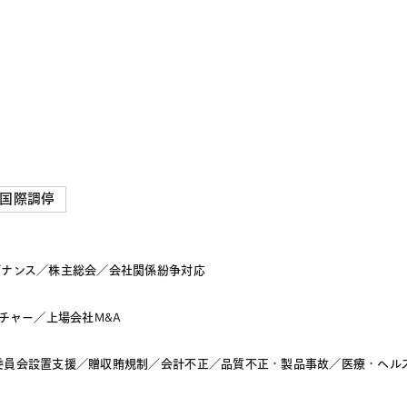
国際調停
バナンス
／
株主総会
／
会社関係紛争対応
チャー
／
上場会社M&A
委員会設置支援
／
贈収賄規制
／
会計不正
／
品質不正・製品事故
／
医療・ヘル