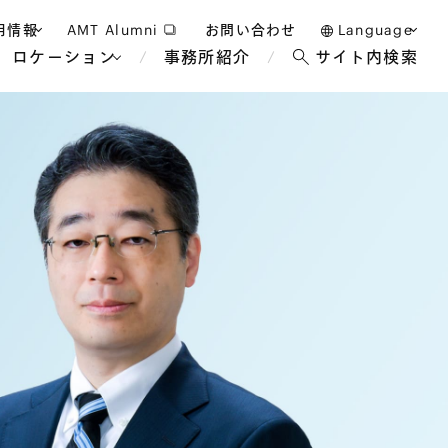
用情報
AMT Alumni
お問い合わせ
Language
ロケーション
事務所紹介
サイト内検索
日本語
護士採用
English
タッフ採用
中文(簡体)
バンコク
ロンドン
ジャカルタ
ブリュッセル
マレーシア
パリ
エンターテイン
事業再生・倒産
ホテル・レジャー・カジノ
アフリカ
国際通商および経済安全保
教育・人材
争法
障
アパレル
政府・地方公共団体・公的
海外法務
機関
マネジメント
サステナビリティ法務
FinTech