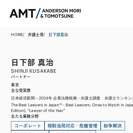
HOME
/
弁護士等
/
日下部真治
日下部 真治
東京
SHINJI KUSAKABE
大阪
パートナー
東京
名古屋
コーポレート
銀行
東アジア
主な受賞歴
日本経済新聞 – 2024年 企業法務税務・弁護士調査 弁護士ランキン
M&A等
証券
南アジア
The Best Lawyers in Japan™・Best Lawyers: Ones to Watch in Jap
規制当局対応・
保険
東南アジア
Edition), "Lawyer of the Year"
主たる業務分野
キャピタル・マ
信託
コーポレート
規制当局対応・危機管理
紛争解決