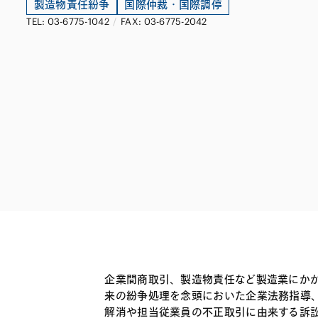
ファイナンス
その他金融
製造物責任紛争
国際仲裁・国際調停
TEL: 03-6775-1042
/
FAX: 03-6775-2042
不動産
資源・エネルギ
プライベート・
アセットマネジ
企業間商取引、製造物責任など製造業にか
来の紛争処理を念頭においた企業法務指導、
解消や担当従業員の不正取引に由来する訴