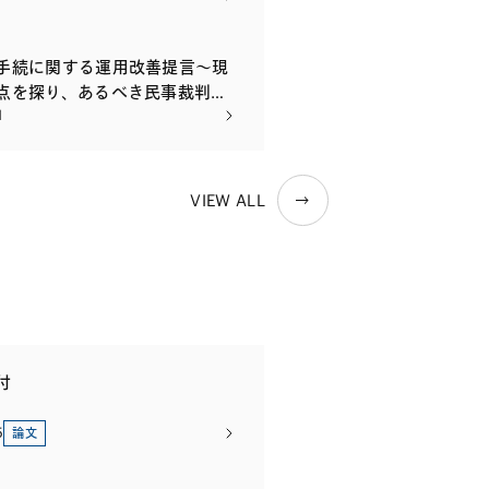
手続に関する運用改善提言～現
点を探り、あるべき民事裁判の
1
える！～（民事裁判シンポジウ
るパネリスト）
VIEW ALL
付
5
論文