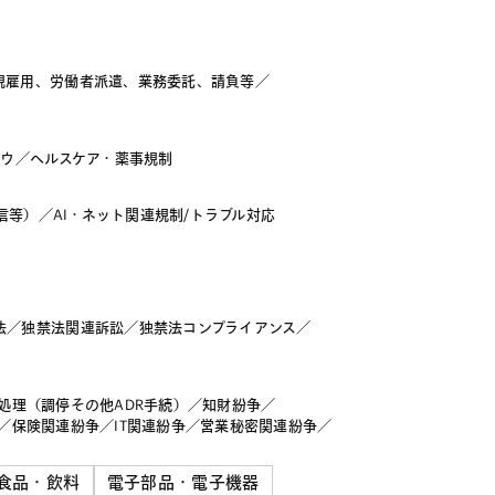
規雇用、労働者派遣、業務委託、請負等
／
ハウ
／
ヘルスケア・薬事規制
信等）
／
AI・ネット関連規制/トラブル対応
法
／
独禁法関連訴訟
／
独禁法コンプライアンス
／
処理（調停その他ADR手続）
／
知財紛争
／
／
保険関連紛争
／
IT関連紛争
／
営業秘密関連紛争
／
食品・飲料
電子部品・電子機器