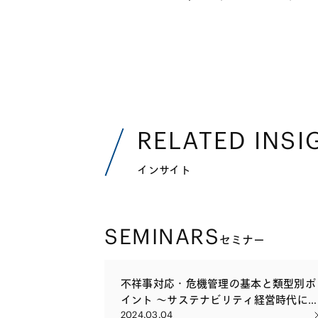
RELATED INSI
インサイト
SEMINARS
セミナー
不祥事対応・危機管理の基本と類型別ポ
イント ～サステナビリティ経営時代に
2024.03.04
ける危機管理の実務～（第1回） 「不祥