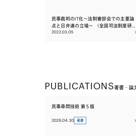
事対応・危機管理の基本」
民事裁判のIT化～法制審部会での主要論
点と日弁連の立場～ （全国司法制度研
2022.03.05
集会における講演）
PUBLICATIONS
著書・論
民事尋問技術 第５版
2026.04.30
著書