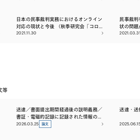
日本の民事裁判実務におけるオンライン
民事裁判
究
対応の現状と今後 （秋季研究会「コロナ
状の問題
2021.11.30
2021.03.3
禍における国際裁判・国際仲裁の変化」
運用を考
における報告）
ムにおけ
文等
送達／書面提出期間経過後の説明義務／
送達・送
書証・電磁的記録に記録された情報の内
容の取調べ等
2026.03.25
2025.06.1
論文