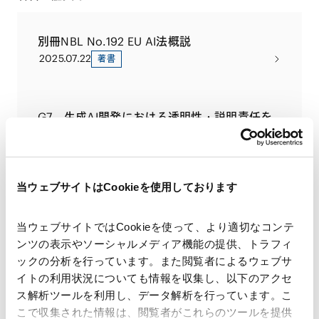
別冊NBL No.192 EU AI法概説
2025.07.22
著書
G7、生成AI開発における透明性・説明責任を
促進するための「国際行動規範」の「報告枠
組み」に合意〔2025年2月運用開始〕
2025.04.11
メディア
当ウェブサイトはCookieを使用しております
EUの「汎用目的AIの実施規範」の第二次草案
当ウェブサイトではCookieを使って、より適切なコンテ
2025.04.11
メディア
ンツの表示やソーシャルメディア機能の提供、トラフィ
ックの分析を行っています。また閲覧者によるウェブサ
イトの利用状況についても情報を収集し、以下のアクセ
VIEW ALL
ス解析ツールを利用し、データ解析を行っています。こ
こで収集された情報は、閲覧者がこれらのツールを提供