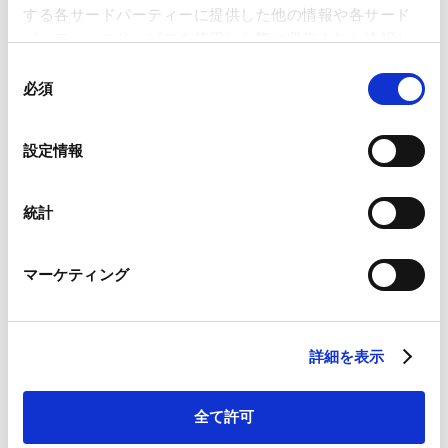
する各サードパーティーに提供した他の情報や各サード
パーティーのサービスを使用した際に収集された情報と
CAREER
組み合わされ、各サードパーティーによって使用される
同
ことがあります。
必須
意
経歴
の
Google Analytics、Google Search Console
選
設定情報
Google Analytics利用規約（
外部サイト
）
択
2017年7月 - 2020年3月
Googleプライバシーポリシー（
外部サイト
）
シドニーのHolding Redlich法律事務所勤務
Marketo
統計
2019年11月
Marketo Engage免責事項/Cookieポリシー（
外部サイト
）
豪州University of New South Wales (Bachelor of
LinkedIn
Law/Commerce)
マーケティング
LinkedIn プライバシーポリシー（
外部サイト
）
2020年5月 - 2022年12月
HubSpot
上海の毅石法律事務所勤務
HubSpot プライバシーポリシー（
外部サイト
）
2023年1月
当事務所入所
詳細を表示
全て許可
PROFESSIONAL ADMISSIONS