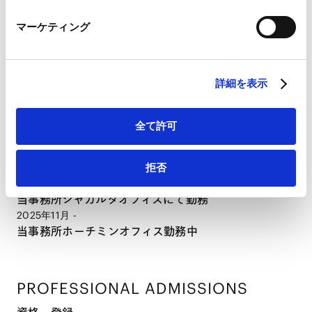
CAREER
LinkedIn
マーケティング
LinkedIn プライバシーポリシー（
外部サイト
）
経歴
HubSpot
HubSpot プライバシーポリシー（
外部サイト
）
詳細を表示
2021年3月
中央大学法学部（法学士）
2022年9月
全て許可
東京大学法科大学院中退
2023年12月
最高裁判所司法研修所修了（76期）・当事務所入所
拒否
2025年5月 - 2025年11月
当事務所ジャカルタオフィスにて勤務
2025年11月 -
当事務所ホーチミンオフィス勤務中
PROFESSIONAL ADMISSIONS