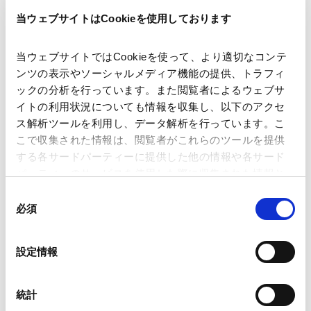
品質不正・製品事故
当ウェブサイトはCookieを使用しております
ファイナンス
FinTech
当ウェブサイトではCookieを使って、より適切なコンテ
ンツの表示やソーシャルメディア機能の提供、トラフィ
独禁法・競争法
ックの分析を行っています。また閲覧者によるウェブサ
海外競争法
イトの利用状況についても情報を収集し、以下のアクセ
海外法務
ス解析ツールを利用し、データ解析を行っています。こ
台湾法務
／
その他中南米法務
こで収集された情報は、閲覧者がこれらのツールを提供
産業分野
する各サードパーティーに提供した他の情報や各サード
パーティーのサービスを使用した際に収集された情報と
組み合わされ、各サードパーティーによって使用される
信託
その他金融
プライベート・エクイティ
同
ことがあります。
必須
意
自動車・造船・機械
消費財・小売
の
Google Analytics、Google Search Console
選
設定情報
Google Analytics利用規約（
外部サイト
）
択
Googleプライバシーポリシー（
外部サイト
）
Marketo
統計
Marketo Engage免責事項/Cookieポリシー（
外部サイト
）