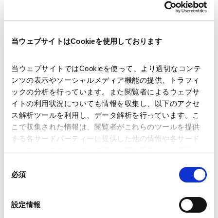
インサイト
当ウェブサイトはCookieを使用しております
NEWSLETTERS
当ウェブサイトではCookieを使って、より適切なコンテ
ニュースレター
ンツの表示やソーシャルメディア機能の提供、トラフィ
ックの分析を行っています。また閲覧者によるウェブサ
イトの利用状況についても情報を収集し、以下のアクセ
【金融法務】保険仲立人の活用促進等に向け
ス解析ツールを利用し、データ解析を行っています。こ
た改正の概要
こで収集された情報は、閲覧者がこれらのツールを提供
2026.05.22
する各サードパーティーに提供した他の情報や各サード
パーティーのサービスを使用した際に収集された情報と
組み合わされ、各サードパーティーによって使用される
同
【金融法務】大規模乗合保険代理店に対する
ことがあります。
必須
意
規制強化に伴う保険会社等に対する体制整備
の
2026.04.10
義務の強化等に関する内閣府令等の改正の概
Google Analytics、Google Search Console
選
設定情報
要
Google Analytics利用規約（
外部サイト
）
択