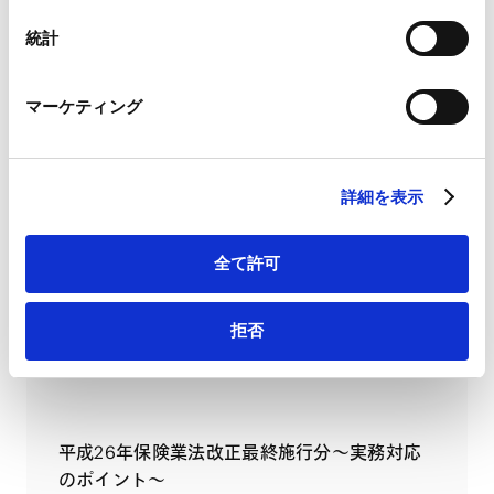
Googleプライバシーポリシー（
外部サイト
）
Marketo
【金融法務】大規模乗合保険代理店等に関す
統計
Marketo Engage免責事項/Cookieポリシー（
外部サイト
）
る内閣府令等の改正案の概要
LinkedIn
2026.03.06
マーケティング
LinkedIn プライバシーポリシー（
外部サイト
）
HubSpot
HubSpot プライバシーポリシー（
外部サイト
）
配信申し込み
VIEW ALL
詳細を表示
SEMINARS
全て許可
セミナー
拒否
FinTech、InsTechと保険業、保険業法
2016.11.25
平成26年保険業法改正最終施行分～実務対応
のポイント～