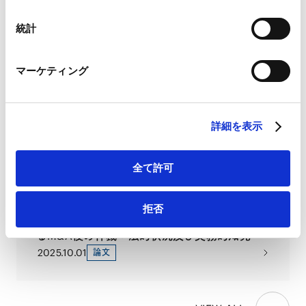
Googleプライバシーポリシー（
外部サイト
）
Marketo
統計
海外紛争解決トレンド（58）外国主権免除法
Marketo Engage免責事項/Cookieポリシー（
外部サイト
）
における仲裁例外：米国裁判所における外国
LinkedIn
マーケティング
主権者に対する仲裁判断の執行
LinkedIn プライバシーポリシー（
外部サイト
）
2025.12.01
論文
HubSpot
HubSpot プライバシーポリシー（
外部サイト
）
詳細を表示
Lexology Panoramic: Investment Treaty
Arbitration 2026 (Japan Chapter)
2025.11.21
著書
全て許可
拒否
海外紛争解決トレンド（57）スペインにおけ
るM&A後の仲裁：法的状況及び実務的知見
2025.10.01
論文