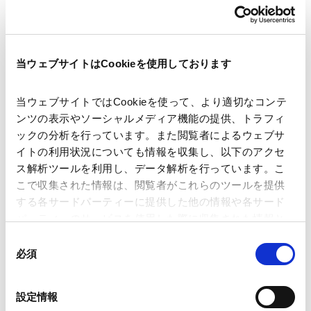
2026.05.29
当ウェブサイトはCookieを使用しております
【紛争解決】2024年12月エネルギー憲章条約
（ECT）改正
当ウェブサイトではCookieを使って、より適切なコンテ
2025.05.23
ンツの表示やソーシャルメディア機能の提供、トラフィ
ックの分析を行っています。また閲覧者によるウェブサ
イトの利用状況についても情報を収集し、以下のアクセ
【訴訟/仲裁/ADR】SIAC 2025年版仲裁規則の
ス解析ツールを利用し、データ解析を行っています。こ
主な改正点について
こで収集された情報は、閲覧者がこれらのツールを提供
2025.01.23
する各サードパーティーに提供した他の情報や各サード
パーティーのサービスを使用した際に収集された情報と
組み合わされ、各サードパーティーによって使用される
同
配信申し込み
VIEW ALL
ことがあります。
必須
意
の
Google Analytics、Google Search Console
PUBLICATIONS
選
設定情報
Google Analytics利用規約（
外部サイト
）
著書・論文等
択