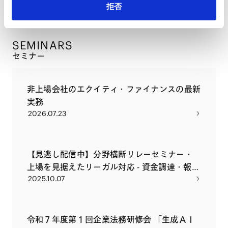
拒否
配信申し込み
SEMINARS
セミナー
非上場会社のエクイティ・ファイナンスの最新
実務
2026.07.23
【見逃し配信中】分野横断リレーセミナー・
上場を見据えたリーガル対応 - 資金調達・報酬
2025.10.07
設計・ガバナンス整備・知財対応・上場審査
対応
令和７年度第１回企業法務研修会 「生成ＡＩ