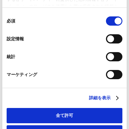
パーティーのサービスを使用した際に収集された情報と
組み合わされ、各サードパーティーによって使用される
同
ことがあります。
必須
意
の
RELATED INSIGHTS
Google Analytics、Google Search Console
選
設定情報
Google Analytics利用規約（
外部サイト
）
択
インサイト
Googleプライバシーポリシー（
外部サイト
）
Marketo
統計
Marketo Engage免責事項/Cookieポリシー（
外部サイト
）
LinkedIn
NEWSLETTERS
マーケティング
LinkedIn プライバシーポリシー（
外部サイト
）
ニュースレター
HubSpot
HubSpot プライバシーポリシー（
外部サイト
）
詳細を表示
【キャピタル・マーケッツ】「金融商品取引法
施行令の一部を改正する政令（案）」等 に対
2025.03.05
するパブリックコメントの結果等について
全て許可