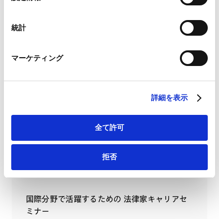
Google Analytics利用規約（
外部サイト
）
択
Googleプライバシーポリシー（
外部サイト
）
RELATED INSIGHTS
Marketo
統計
Marketo Engage免責事項/Cookieポリシー（
外部サイト
）
インサイト
LinkedIn
マーケティング
LinkedIn プライバシーポリシー（
外部サイト
）
HubSpot
HubSpot プライバシーポリシー（
外部サイト
）
SEMINARS
詳細を表示
セミナー
全て許可
フリーランス新法施行直前 これだけは押さえ
ておくべきチェックリスト
拒否
2024.10.09
国際分野で活躍するための 法律家キャリアセ
ミナー