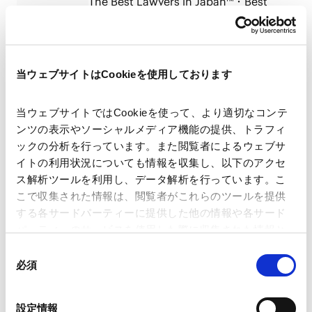
The Best Lawyers in Japan™・Best
Lawyers: Ones to Watch in Japan™
(2026 Edition)
当ウェブサイトはCookieを使用しております
The Best Lawyers in Japan™・Best
Lawyers: Ones to Watch in Japan™
(2025 Edition)
当ウェブサイトではCookieを使って、より適切なコンテ
ンツの表示やソーシャルメディア機能の提供、トラフィ
ックの分析を行っています。また閲覧者によるウェブサ
The Best Lawyers in Japan™ 2024
イトの利用状況についても情報を収集し、以下のアクセ
ス解析ツールを利用し、データ解析を行っています。こ
こで収集された情報は、閲覧者がこれらのツールを提供
する各サードパーティーに提供した他の情報や各サード
パーティーのサービスを使用した際に収集された情報と
Best Lawyers 2023
組み合わされ、各サードパーティーによって使用される
同
ことがあります。
必須
意
の
Google Analytics、Google Search Console
選
設定情報