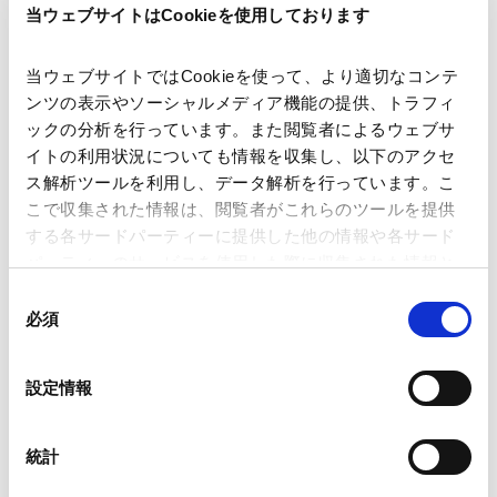
Lawlink Vietnam勤務
当ウェブサイトはCookieを使用しております
2017年5月 - 2020年7月
Dentons - LuatViet Advocates & Solicitors勤務
当ウェブサイトではCookieを使って、より適切なコンテ
2020年8月 - 2022年7月
ンツの表示やソーシャルメディア機能の提供、トラフィ
LNT & Partners勤務
ックの分析を行っています。また閲覧者によるウェブサ
2022年7月 - 2023年6月
イトの利用状況についても情報を収集し、以下のアクセ
Asia Counsel勤務
ス解析ツールを利用し、データ解析を行っています。こ
2023年7月
こで収集された情報は、閲覧者がこれらのツールを提供
当事務所ホーチミンオフィス入所
する各サードパーティーに提供した他の情報や各サード
2023年12月
パーティーのサービスを使用した際に収集された情報と
University of Paris I: Panthéon-Sorbonne（法学修
組み合わされ、各サードパーティーによって使用される
同
士）
ことがあります。
必須
意
の
Google Analytics、Google Search Console
選
PROFESSIONAL ADMISSIONS
設定情報
Google Analytics利用規約（
外部サイト
）
択
Googleプライバシーポリシー（
外部サイト
）
資格・登録
Marketo
統計
Marketo Engage免責事項/Cookieポリシー（
外部サイト
）