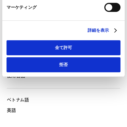
LinkedIn
ベトナム弁護士登録（2020年）
マーケティング
LinkedIn プライバシーポリシー（
外部サイト
）
PROFESSIONAL AND
ACADEMIC
HubSpot
ASSOCIATIONS
HubSpot プライバシーポリシー（
外部サイト
）
詳細を表示
所属
全て許可
Vietnam Bar Federation,
Ho Chi Minh City Bar Association
LANGUAGES
拒否
使用言語
ベトナム語
英語